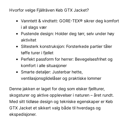
e
Hvorfor velge Fjällräven Keb GTX Jacket?
x
J
Vanntett & vindtett: GORE-TEX® sikrer deg komfort
a
i all slags vær
k
Pustende design: Holder deg tørr, selv under høy
k
aktivitet
e
Slitesterk konstruksjon: Forsterkede partier tåler
H
tøffe turer i fjellet
e
Perfekt passform for herrer: Bevegelsesfrihet og
r
komfort i alle situasjoner
r
Smarte detaljer: Justerbar hette,
e
ventilasjonsglidelåser og praktiske lommer
B
l
Denne jakken er laget for deg som elsker fjellturer,
å
skogsturer og aktive opplevelser i naturen – året rundt.
a
Med sitt tidløse design og tekniske egenskaper er Keb
n
GTX Jacket et sikkert valg både til hverdags og
t
ekspedisjoner.
a
l