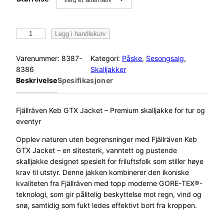
F
Legg i handlekurv
j
ä
Varenummer:
8387-
Kategori:
Påske
, 
Sesongsalg
, 
l
8386
Skalljakker
l
Beskrivelse
Spesifikasjoner
r
ä
v
Fjällräven Keb GTX Jacket – Premium skalljakke for tur og
e
eventyr
n
Opplev naturen uten begrensninger med Fjällräven Keb
K
GTX Jacket – en slitesterk, vanntett og pustende
e
skalljakke designet spesielt for friluftsfolk som stiller høye
b
krav til utstyr. Denne jakken kombinerer den ikoniske
G
kvaliteten fra Fjällräven med topp moderne GORE-TEX®-
o
teknologi, som gir pålitelig beskyttelse mot regn, vind og
r
snø, samtidig som fukt ledes effektivt bort fra kroppen.
e
T