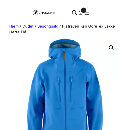
Hopp
0
til
innhold
Hjem
/
Outlet
/
Sesongsalg
/ Fjällräven Keb GoreTex Jakke
Herre Blå