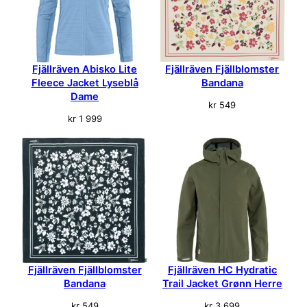
Fjällräven Abisko Lite
Fjällräven Fjällblomster
Fleece Jacket Lyseblå
Bandana
Dame
kr
549
kr
1 999
Fjällräven Fjällblomster
Fjällräven HC Hydratic
Bandana
Trail Jacket Grønn Herre
kr
549
kr
3 699