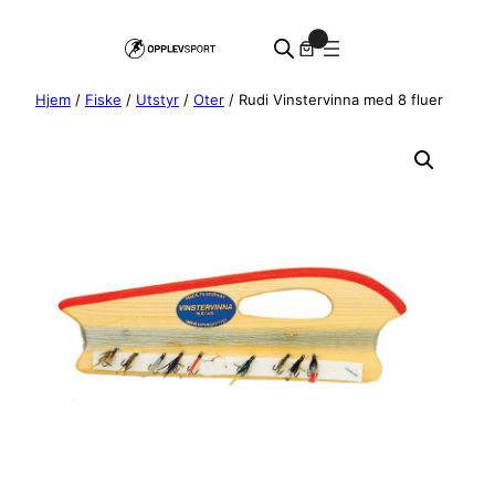
Hopp
0
til
innhold
Hjem
/
Fiske
/
Utstyr
/
Oter
/ Rudi Vinstervinna med 8 fluer