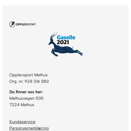
t
a
l
l
Opplevsport Melhus
Org. nr: 928 316 882
Du finner oss her:
Melhusvegen 505
7224 Melhus
Kundeservice
Personvernerklæring