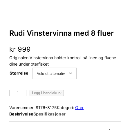
Rudi Vinstervinna med 8 fluer
kr
999
Originalen Vinstervinna holder kontroll på linen og fluene
dine under oterfisket
Størrelse
R
Legg i handlekurv
u
d
Varenummer:
8176-8175
Kategori:
Oter
i
Beskrivelse
Spesifikasjoner
V
i