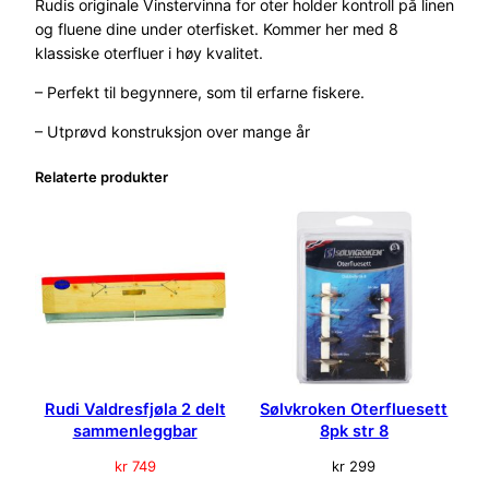
n
Rudis originale Vinstervinna for oter holder kontroll på linen
s
og fluene dine under oterfisket. Kommer her med 8
t
klassiske oterfluer i høy kvalitet.
e
– Perfekt til begynnere, som til erfarne fiskere.
r
v
– Utprøvd konstruksjon over mange år
i
n
Relaterte produkter
n
a
m
e
d
8
f
l
u
Rudi Valdresfjøla 2 delt
Sølvkroken Oterfluesett
e
sammenleggbar
8pk str 8
r
a
kr
749
kr
299
n