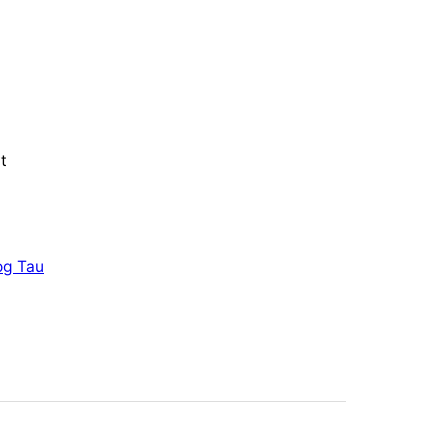
t
og Tau