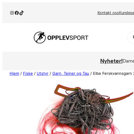
Hopp
Instagram
Facebook
TikTok
til
Kontakt oss
Kundese
innhold
Pr
se
Nyheter!
Dam
Hjem
/
Fiske
/
Utstyr
/
Garn, Teiner og Tau
/ Elbe Ferskvannsgarn