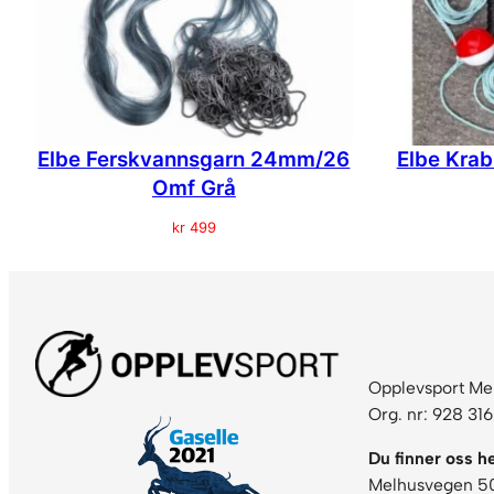
Elbe Ferskvannsgarn 24mm/26
Elbe Kra
Omf Grå
kr
499
Opplevsport Me
Org. nr: 928 31
Du finner oss he
Melhusvegen 5