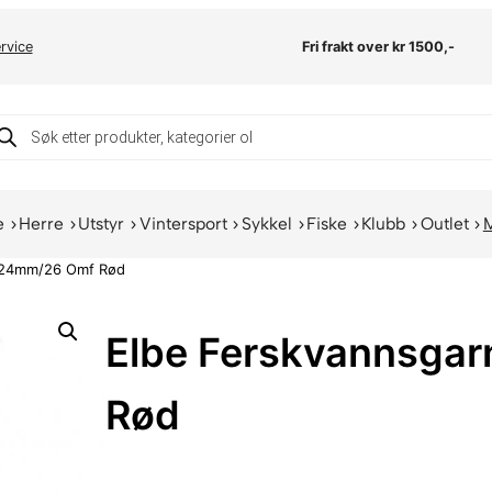
rvice
Fri frakt over kr 1500,-
oducts
arch
e
Herre
Utstyr
Vintersport
Sykkel
Fiske
Klubb
Outlet
 24mm/26 Omf Rød
Elbe Ferskvannsga
Rød