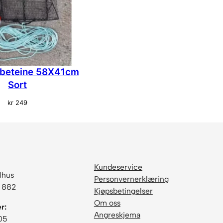
bbeteine 58X41cm
Sort
kr
249
Kundeservice
lhus
Personvernerklæring
6 882
Kjøpsbetingelser
Om oss
r:
Angreskjema
05