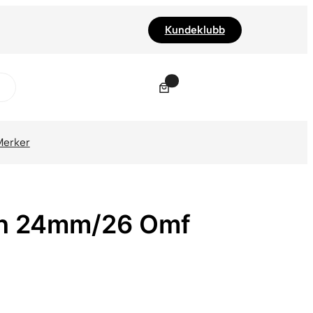
Kundeklubb
0
Merker
rn 24mm/26 Omf