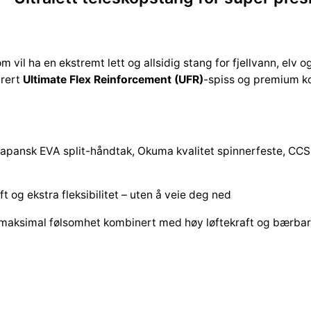
m vil ha en ekstremt lett og allsidig stang for fjellvann, elv o
grert
Ultimate Flex Reinforcement (UFR)
-spiss og premium ko
japansk EVA split-håndtak, Okuma kvalitet spinnerfeste, CCS
t og ekstra fleksibilitet – uten å veie deg ned
 maksimal følsomhet kombinert med høy løftekraft og bærbar