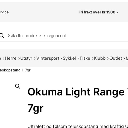
rvice
Fri frakt over kr 1500,-
oducts
arch
e
Herre
Utstyr
Vintersport
Sykkel
Fiske
Klubb
Outlet
eskopstang 1-7gr
Okuma Light Range 
7gr
Ultralett og følsom teleskopstang med kraftig U