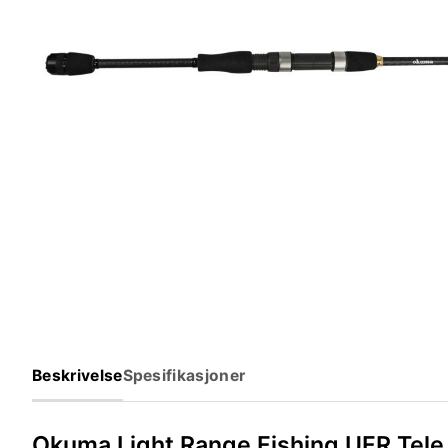
Beskrivelse
Spesifikasjoner
Okuma Light Range Fishing UFR Tele –