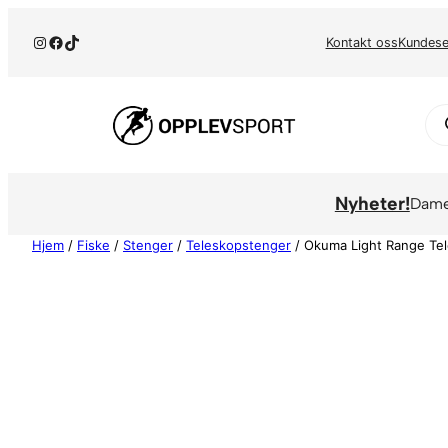
Hopp
Instagram
Facebook
TikTok
til
Kontakt oss
Kundese
innhold
Pr
se
Nyheter!
Dam
Hjem
/
Fiske
/
Stenger
/
Teleskopstenger
/ Okuma Light Range Tel