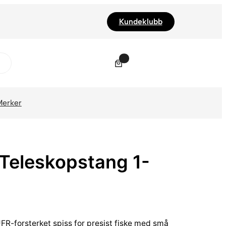
Kundeklubb
0
Merker
Teleskopstang 1-
FR-forsterket spiss for presist fiske med små