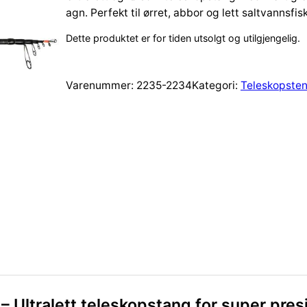
agn. Perfekt til ørret, abbor og lett saltvannsfis
Dette produktet er for tiden utsolgt og utilgjengelig.
Varenummer:
2235-2234
Kategori:
Teleskopste
 Ultralett teleskopstang for super pres