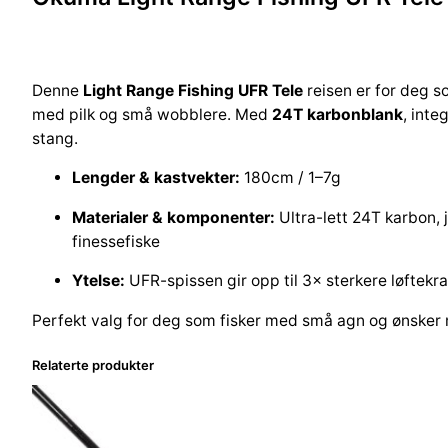
Denne
Light Range Fishing UFR Tele
reisen er for deg so
med pilk og små wobblere. Med
24T karbonblank
, inte
stang.
Lengder & kastvekter:
180cm / 1–7g
Materialer & komponenter:
Ultra-lett 24T karbon, 
finessefiske
Ytelse:
UFR-spissen gir opp til 3× sterkere løftekraf
Perfekt valg for deg som fisker med små agn og ønsker
Relaterte produkter