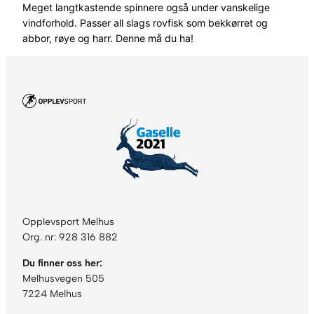
Meget langtkastende spinnere også under vanskelige
vindforhold. Passer all slags rovfisk som bekkørret og
abbor, røye og harr. Denne må du ha!
Opplevsport Melhus
Org. nr: 928 316 882
Du finner oss her:
Melhusvegen 505
7224 Melhus