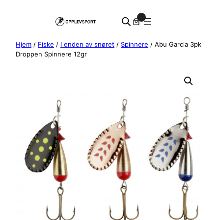
Hopp
0
til
innhold
Hjem
/
Fiske
/
I enden av snøret
/
Spinnere
/ Abu Garcia 3pk
Droppen Spinnere 12gr