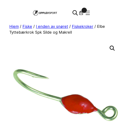
Hopp
0
til
innhold
Hjem
/
Fiske
/
I enden av snøret
/
Fiskekroker
/ Elbe
Tyttebærkrok 5pk Silde og Makrell