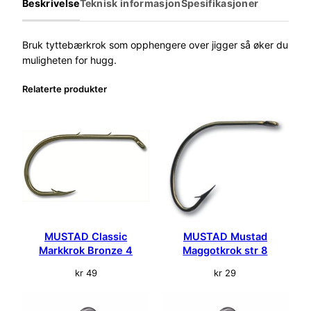
Beskrivelse
Teknisk informasjon
Spesifikasjoner
T
y
t
Bruk tyttebærkrok som opphengere over jigger så øker du
t
muligheten for hugg.
e
Relaterte produkter
b
æ
r
k
r
o
k
5
p
k
MUSTAD Classic
MUSTAD Mustad
S
Markkrok Bronze 4
Maggotkrok str 8
i
kr
49
kr
29
l
d
e