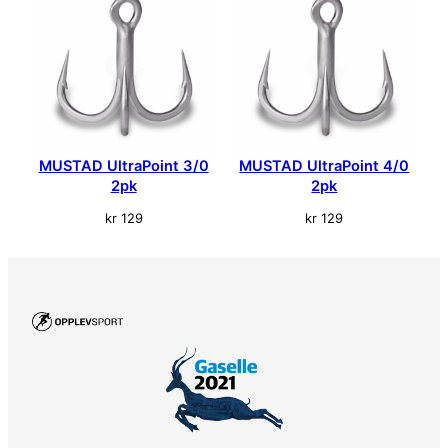
o
g
M
a
k
r
e
MUSTAD UltraPoint 3/0
MUSTAD UltraPoint 4/0
l
2pk
2pk
l
a
kr
129
kr
129
n
t
a
l
l