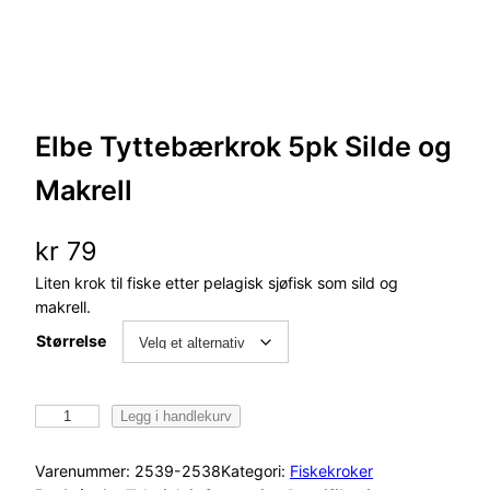
Elbe Tyttebærkrok 5pk Silde og
Makrell
kr
79
Liten krok til fiske etter pelagisk sjøfisk som sild og
makrell.
Størrelse
E
Legg i handlekurv
l
b
Varenummer:
2539-2538
Kategori:
Fiskekroker
e