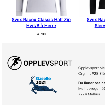
Swix Racex Classic Half Zip
Swix Ra
Hvit/Blå Herre
Slee
kr
700
Opplevsport Me
Org. nr: 928 31
Du finner oss he
Melhusvegen 5
7224 Melhus