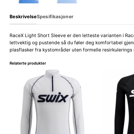
Beskrivelse
Spesifikasjoner
RaceX Light Short Sleeve er den letteste varianten i Race
lettvektig og pustende så du føler deg komfortabel gje
plasflasker fra kystområder uten formelle resirkulerings
Relaterte produkter