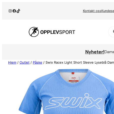
Hopp
Instagram
Facebook
TikTok
til
Kontakt oss
Kundese
innhold
Pr
se
Nyheter!
Dam
Hjem
/
Outlet
/
Påske
/ Swix Racex Light Short Sleeve Lyseblå Da