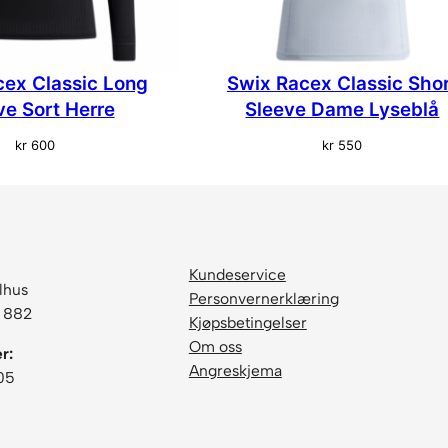
cex Classic Long
Swix Racex Classic Sho
ve Sort Herre
Sleeve Dame Lyseblå
kr
600
kr
550
Kundeservice
lhus
Personvernerklæring
6 882
Kjøpsbetingelser
Om oss
r:
Angreskjema
05