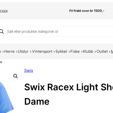
rvice
Fri frakt over kr 1500,-
oducts
arch
e
Herre
Utstyr
Vintersport
Sykkel
Fiske
Klubb
Outlet
me
Swix
Swix Racex Light Sh
Dame