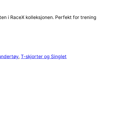
en i RaceX kolleksjonen. Perfekt for trening
undertøy
, 
T-skjorter og Singlet