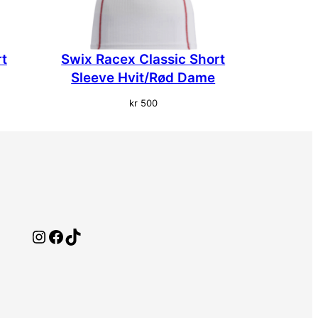
rt
Swix Racex Classic Short
Sleeve Hvit/Rød Dame
kr
500
Instagram
Facebook
TikTok