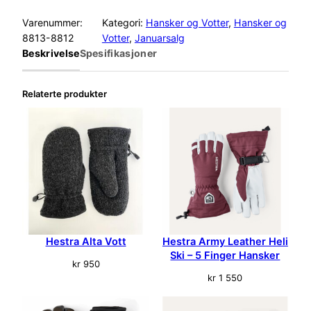
e
s
Varenummer:
Kategori:
Hansker og Votter
, 
Hansker og
t
8813-8812
Votter
, 
Januarsalg
r
Beskrivelse
Spesifikasjoner
a
O
Relaterte produkter
t
r
a
V
o
t
t
a
n
t
Hestra Alta Vott
Hestra Army Leather Heli
a
Ski – 5 Finger Hansker
l
kr
950
l
kr
1 550