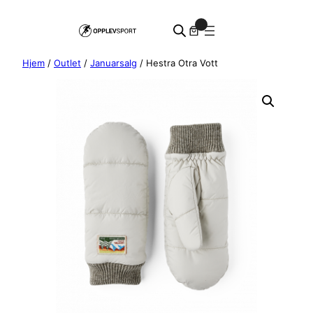
Hopp
0
til
innhold
Hjem
/
Outlet
/
Januarsalg
/ Hestra Otra Vott