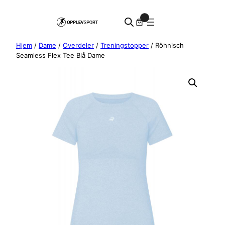
Hopp
0
til
innhold
Hjem
/
Dame
/
Overdeler
/
Treningstopper
/ Röhnisch
Seamless Flex Tee Blå Dame