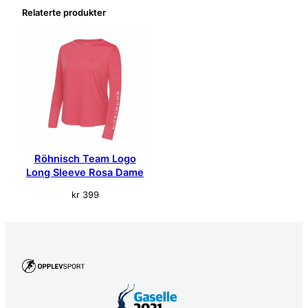
Relaterte produkter
s
F
l
e
x
T
e
e
B
l
Röhnisch Team Logo
å
Long Sleeve Rosa Dame
D
kr
399
a
m
e
a
n
t
a
l