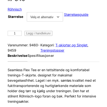
Röhnisch
Størrelsesguide
Størrelse
R
Legg i handlekurv
ö
h
Varenummer:
9460-
Kategori:
T-skjorter og Singlet
, 
n
9459
Treningstopper
i
Beskrivelse
Spesifikasjoner
s
c
h
Seamless Flex Tee er en tettsittende og komfortabel
S
trenings-T-skjorte. designet for maksimal
e
bevegelsesfrihet. Laget i en myk. sømløs kvalitet med et
a
fukttransporterende og hurtigtørkende materiale som
m
holder deg tørr og kjølig under treningen. Den har et
l
stilrent Röhnisch-logo foran og bak. Perfekt for intensive
e
treningsøkter.
s