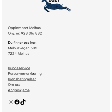
l
Opplevsport Melhus
Org. nr: 928 316 882
Du finner oss her:
Melhusvegen 505
7224 Melhus
Kundeservice
Personvernerklæring
Kjøpsbetingelser
Om oss
Angreskjema
Instagram
Facebook
TikTok