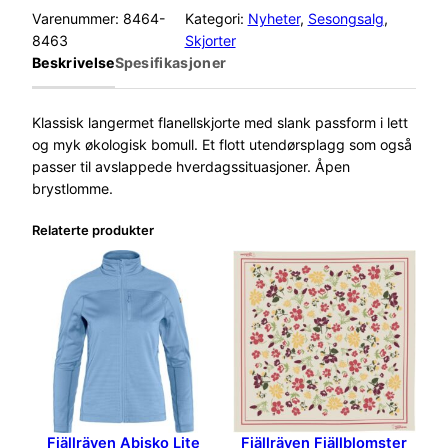
ä
Varenummer:
8464-
Kategori:
Nyheter
, 
Sesongsalg
, 
l
8463
Skjorter
l
Beskrivelse
Spesifikasjoner
r
ä
v
Klassisk langermet flanellskjorte med slank passform i lett
e
og myk økologisk bomull. Et flott utendørsplagg som også
n
passer til avslappede hverdagssituasjoner. Åpen
Ö
brystlomme.
V
Relaterte produkter
i
k
F
l
a
n
n
e
l
S
Fjällräven Abisko Lite
Fjällräven Fjällblomster