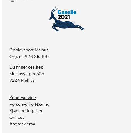
l
l
Opplevsport Melhus
Org. nr: 928 316 882
Du finner oss her:
Melhusvegen 505
7224 Melhus
Kundeservice
Personvernerklæring
Kjøpsbetingelser
Om oss
Angreskjema