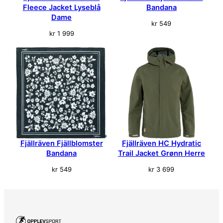
h
Fleece Jacket Lyseblå
Bandana
i
Dame
kr
549
r
kr
1 999
t
B
u
r
g
u
n
d
e
r
Fjällräven Fjällblomster
Fjällräven HC Hydratic
D
Bandana
Trail Jacket Grønn Herre
a
m
kr
549
kr
3 699
e
a
n
t
a