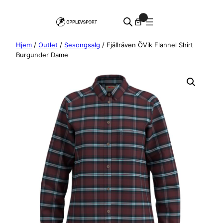
Hopp
0
til
innhold
Hjem
/
Outlet
/
Sesongsalg
/ Fjällräven ÖVik Flannel Shirt
Burgunder Dame