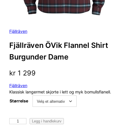
Fjällräven
Fjällräven ÖVik Flannel Shirt
Burgunder Dame
kr
1 299
Fjällräven
Klassisk langermet skjorte i lett og myk bomullsflanell.
Størrelse
F
Legg i handlekurv
j