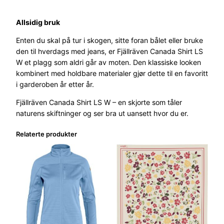
v
i
Allsidig bruk
t
a
Enten du skal på tur i skogen, sitte foran bålet eller bruke
n
den til hverdags med jeans, er Fjällräven Canada Shirt LS
t
W et plagg som aldri går av moten. Den klassiske looken
a
kombinert med holdbare materialer gjør dette til en favoritt
l
i garderoben år etter år.
l
Fjällräven Canada Shirt LS W – en skjorte som tåler
naturens skiftninger og ser bra ut uansett hvor du er.
Relaterte produkter