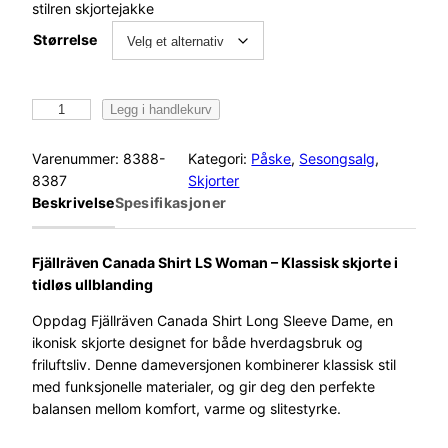
stilren skjortejakke
Størrelse
F
Legg i handlekurv
j
ä
Varenummer:
8388-
Kategori:
Påske
, 
Sesongsalg
, 
l
8387
Skjorter
l
Beskrivelse
Spesifikasjoner
r
ä
v
Fjällräven Canada Shirt LS Woman – Klassisk skjorte i
e
tidløs ullblanding
n
Oppdag Fjällräven Canada Shirt Long Sleeve Dame, en
C
ikonisk skjorte designet for både hverdagsbruk og
a
friluftsliv. Denne dameversjonen kombinerer klassisk stil
n
med funksjonelle materialer, og gir deg den perfekte
a
balansen mellom komfort, varme og slitestyrke.
d
a