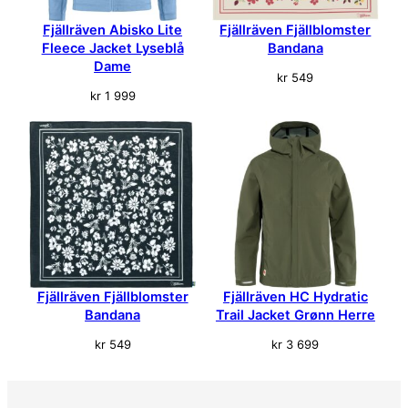
Fjällräven Abisko Lite
Fjällräven Fjällblomster
Fleece Jacket Lyseblå
Bandana
Dame
kr
549
kr
1 999
Fjällräven Fjällblomster
Fjällräven HC Hydratic
Bandana
Trail Jacket Grønn Herre
kr
549
kr
3 699