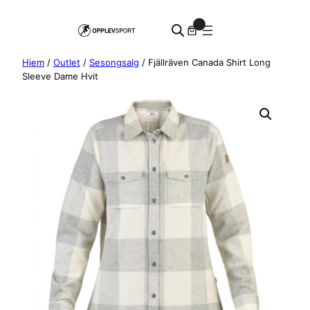
Hopp
0
til
innhold
Hjem
/
Outlet
/
Sesongsalg
/ Fjällräven Canada Shirt Long
Sleeve Dame Hvit