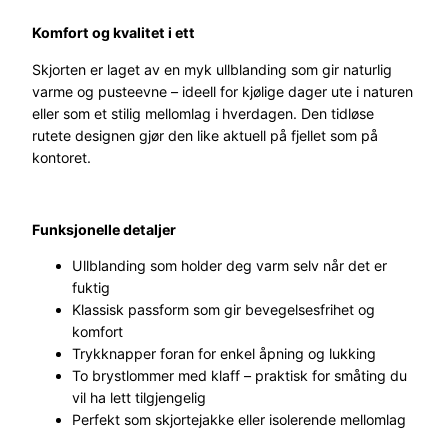
S
Komfort og kvalitet i ett
h
i
Skjorten er laget av en myk ullblanding som gir naturlig
r
varme og pusteevne – ideell for kjølige dager ute i naturen
t
eller som et stilig mellomlag i hverdagen. Den tidløse
L
rutete designen gjør den like aktuell på fjellet som på
o
kontoret.
n
g
S
Funksjonelle detaljer
l
e
Ullblanding som holder deg varm selv når det er
e
fuktig
v
Klassisk passform som gir bevegelsesfrihet og
e
komfort
D
Trykknapper foran for enkel åpning og lukking
a
To brystlommer med klaff – praktisk for småting du
m
vil ha lett tilgjengelig
e
Perfekt som skjortejakke eller isolerende mellomlag
H