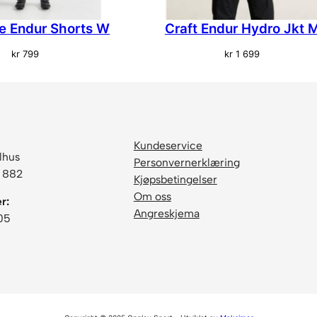
re Endur Shorts W
Craft Endur Hydro Jkt 
kr
799
kr
1 699
Kundeservice
lhus
Personvernerklæring
6 882
Kjøpsbetingelser
Om oss
r:
Angreskjema
05