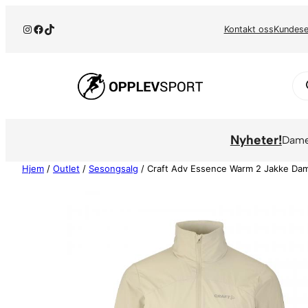
Hopp
Instagram
Facebook
TikTok
til
Kontakt oss
Kundese
innhold
Pr
se
Nyheter!
Dam
Hjem
/
Outlet
/
Sesongsalg
/ Craft Adv Essence Warm 2 Jakke Da