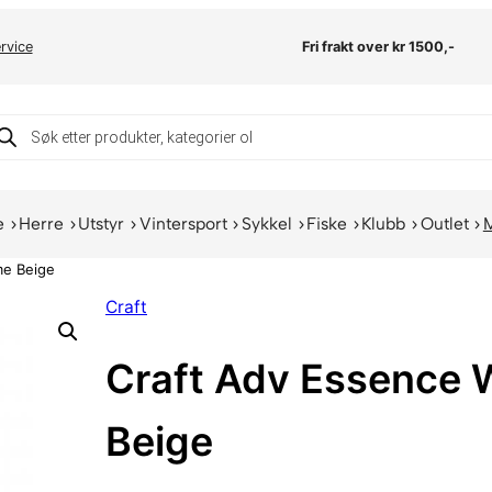
rvice
Fri frakt over kr 1500,-
oducts
arch
e
Herre
Utstyr
Vintersport
Sykkel
Fiske
Klubb
Outlet
me Beige
Craft
Craft Adv Essence
Beige