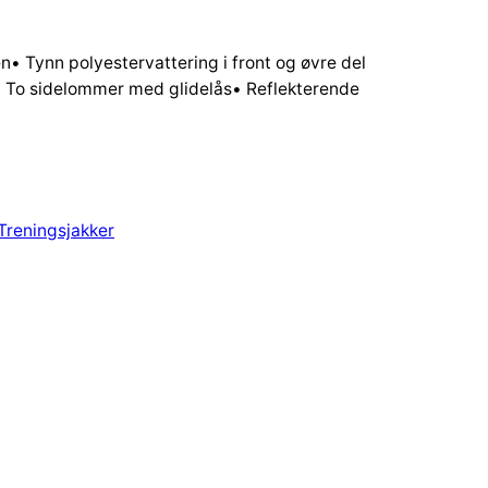
en• Tynn polyestervattering i front og øvre del
• To sidelommer med glidelås• Reflekterende
Treningsjakker