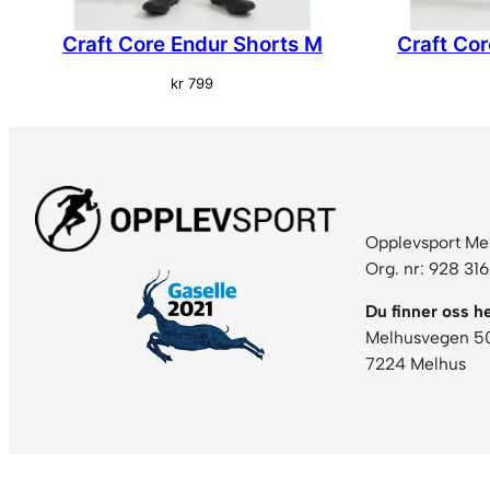
Craft Core Endur Shorts M
Craft Co
kr
799
Opplevsport Me
Org. nr: 928 31
Du finner oss he
Melhusvegen 5
7224 Melhus