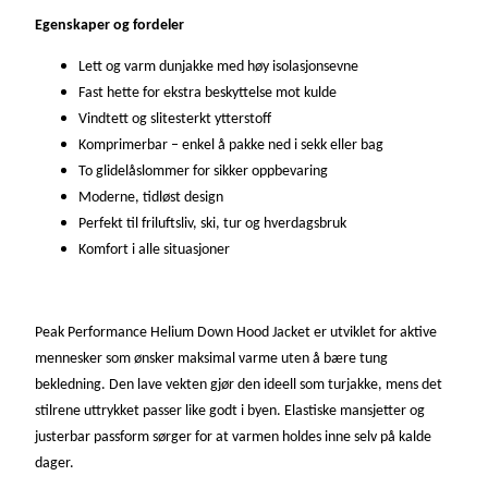
d
Egenskaper og fordeler
J
Lett og varm dunjakke med høy isolasjonsevne
a
k
Fast hette for ekstra beskyttelse mot kulde
k
Vindtett og slitesterkt ytterstoff
e
Komprimerbar – enkel å pakke ned i sekk eller bag
D
To glidelåslommer for sikker oppbevaring
a
Moderne, tidløst design
m
Perfekt til friluftsliv, ski, tur og hverdagsbruk
e
Komfort i alle situasjoner
S
o
r
t
Peak Performance Helium Down Hood Jacket er utviklet for aktive
a
mennesker som ønsker maksimal varme uten å bære tung
n
bekledning. Den lave vekten gjør den ideell som turjakke, mens det
t
stilrene uttrykket passer like godt i byen. Elastiske mansjetter og
a
justerbar passform sørger for at varmen holdes inne selv på kalde
l
dager.
l