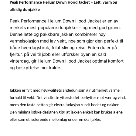
f
Peak Performance Helium Down Hood Jacket – Lett, varm og
o
allsidig dunjakke
r
Peak Performance Helium Down Hood Jacket er en av
m
merkets mest populære dunjakker – og med god grunn.
a
Denne lette og pakkbare jakken kombinerer høy
n
varmeisolasjon med lav vekt, noe som gjør den perfekt til
c
både hverdagsbruk, friluftsliv og reise. Enten du er på
e
fjelltur, på vei til jobb eller utforsker byen en kald
H
vinterdag, gir Helium Down Hood Jacket optimal komfort
e
og beskyttelse mot kulde.
l
i
u
m
Jakken er fylt med høykvalitets andedun som gir utmerket varme i
D
forhold til vekt. Det vindtette ytterstoffet beskytter mot vær og vind,
o
mens den faste hetten gir ekstra isolasjon rundt hodet og nakken.
w
Den minimalistiske designen gjør at jakken enkelt kan brukes alene
n
eller som et isolerende mellomlag under en skalljakke.
H
o
o