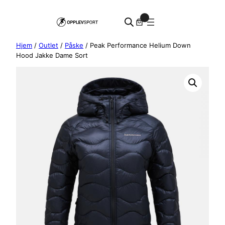
Hopp
0
til
innhold
Hjem
/
Outlet
/
Påske
/ Peak Performance Helium Down
Hood Jakke Dame Sort