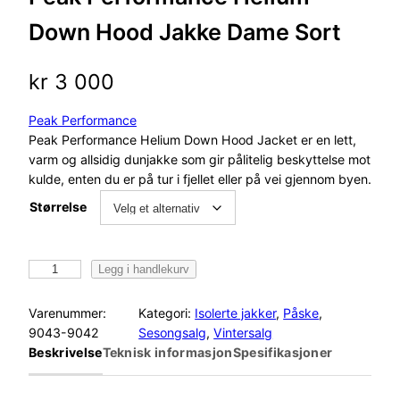
Down Hood Jakke Dame Sort
kr
3 000
Peak Performance
Peak Performance Helium Down Hood Jacket er en lett,
varm og allsidig dunjakke som gir pålitelig beskyttelse mot
kulde, enten du er på tur i fjellet eller på vei gjennom byen.
Størrelse
P
Legg i handlekurv
e
a
Varenummer:
Kategori:
Isolerte jakker
, 
Påske
, 
k
9043-9042
Sesongsalg
, 
Vintersalg
P
Beskrivelse
Teknisk informasjon
Spesifikasjoner
e
r