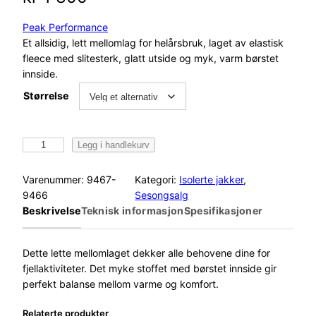
Peak Performance
Et allsidig, lett mellomlag for helårsbruk, laget av elastisk
fleece med slitesterk, glatt utside og myk, varm børstet
innside.
Størrelse
P
Legg i handlekurv
e
a
Varenummer:
9467-
Kategori:
Isolerte jakker
, 
k
9466
Sesongsalg
P
Beskrivelse
Teknisk informasjon
Spesifikasjoner
e
r
f
Dette lette mellomlaget dekker alle behovene dine for
o
fjellaktiviteter. Det myke stoffet med børstet innside gir
r
perfekt balanse mellom varme og komfort.
m
Relaterte produkter
a