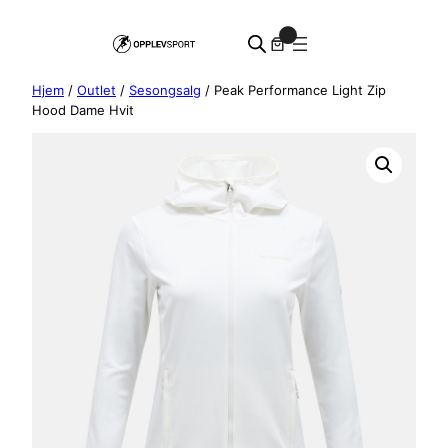
Hopp
0
til
innhold
Hjem
/
Outlet
/
Sesongsalg
/ Peak Performance Light Zip
Hood Dame Hvit