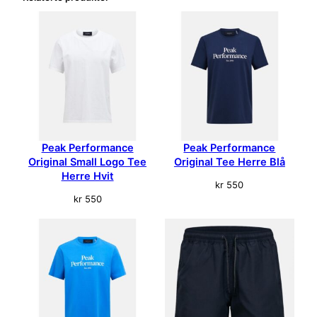
n
c
e
L
i
g
h
t
Z
Peak Performance
Peak Performance
i
Original Small Logo Tee
Original Tee Herre Blå
p
Herre Hvit
kr
550
H
kr
550
o
o
d
D
a
m
e
H