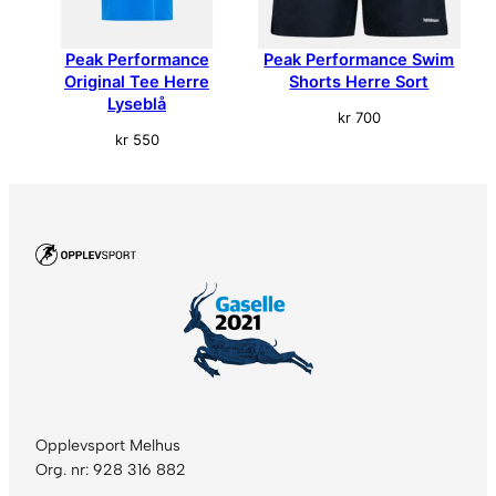
v
i
Peak Performance
Peak Performance Swim
t
Original Tee Herre
Shorts Herre Sort
a
Lyseblå
n
kr
700
t
kr
550
a
l
l
Opplevsport Melhus
Org. nr: 928 316 882