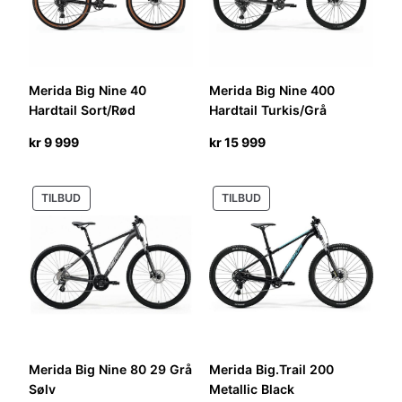
Merida Big Nine 40
Merida Big Nine 400
Hardtail Sort/Rød
Hardtail Turkis/Grå
kr
9 999
kr
15 999
PRODUKT
PRODUKT
TILBUD
TILBUD
PÅ
PÅ
SALG
SALG
Merida Big Nine 80 29 Grå
Merida Big.Trail 200
Sølv
Metallic Black