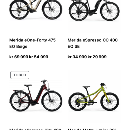
Merida eOne-Forty 475
Merida eSpresso CC 400
EQ Beige
EQ SE
Opprinnelig
Nåværende
Opprinnelig
Nåværende
kr
69 999
kr
54 999
kr
34 999
kr
29 999
pris
pris
pris
pris
var:
er:
var:
er:
PRODUKT
TILBUD
kr 69
kr 54
kr 34
kr 29
PÅ
999.
999.
999.
999.
SALG