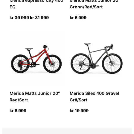
Merida eSpresso City 400
Merida Matts Junior 20″
EQ
Grønn/Rød/Sort
Opprinnelig
Nåværende
kr
39 999
kr
31 999
kr
6 999
pris
pris
var:
er:
kr 39
kr 31
999.
999.
Merida Matts Junior 20″
Merida Silex 400 Gravel
Rød/Sort
Grå/Sort
kr
6 999
kr
19 999