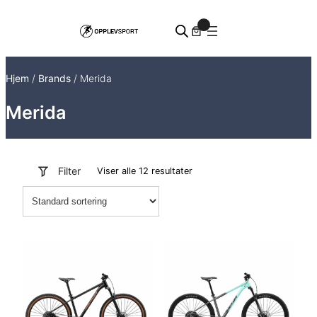
Hopp
0
til
innhold
Hjem
/
Brands
/ Merida
Merida
Filter
Viser alle 12 resultater