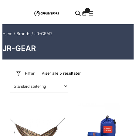
Hopp
0
til
innhold
Hjem
/
Brands
/ JR-GEAR
JR-GEAR
Filter
Viser alle 5 resultater