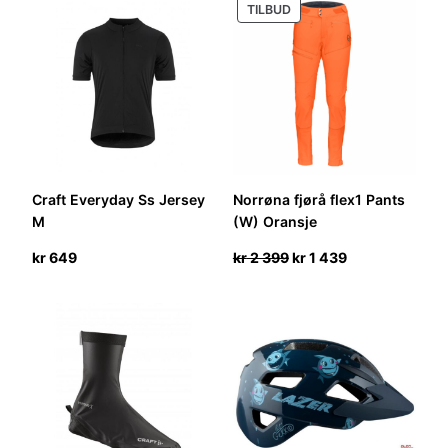
PRODUKT
TILBUD
PÅ
SALG
Craft Everyday Ss Jersey
Norrøna fjørå flex1 Pants
M
(W) Oransje
Opprinnelig
Nåværende
kr
649
kr
2 399
kr
1 439
pris
pris
var:
er:
kr 2
kr 1
399.
439.