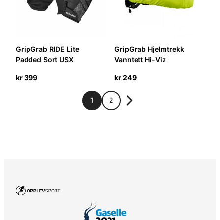
GripGrab RIDE Lite
GripGrab Hjelmtrekk
Padded Sort USX
Vanntett Hi-Viz
kr
399
kr
249
1
2