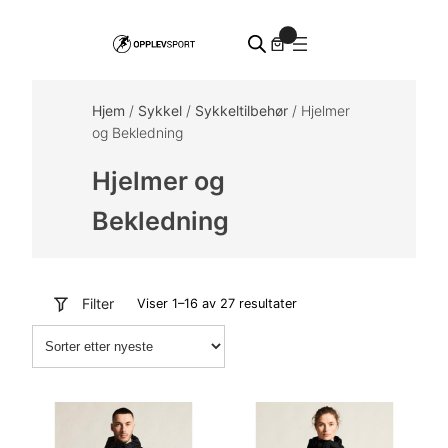
Hopp
0
til
innhold
Hjem
/
Sykkel
/
Sykkeltilbehør
/ Hjelmer
og Bekledning
Hjelmer og
Bekledning
Filter
Sortert
Viser 1–16 av 27 resultater
etter
nyeste