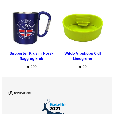
e
m
/
H
a
l
s
s
n
Supporter Krus m Norsk
Wildo Vippkopp 6 dl
o
flagg og krok
Limegrønn
r
a
kr
299
kr
99
n
t
a
l
l