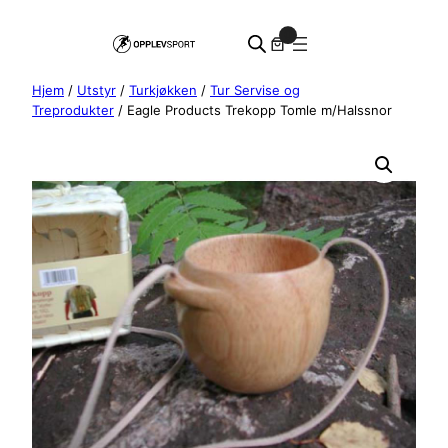
Hopp
0
til
innhold
Hjem
/
Utstyr
/
Turkjøkken
/
Tur Servise og
Treprodukter
/ Eagle Products Trekopp Tomle m/Halssnor