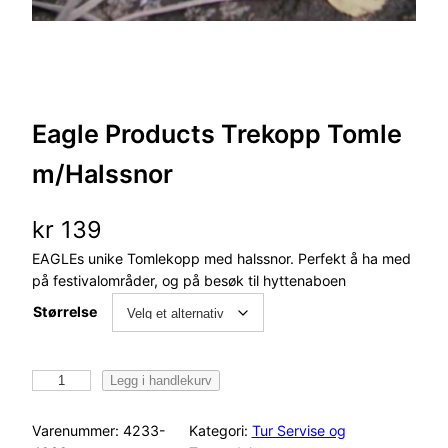
Eagle Products Trekopp Tomle
m/Halssnor
kr
139
EAGLEs unike Tomlekopp med halssnor. Perfekt å ha med
på festivalområder, og på besøk til hyttenaboen
Størrelse
E
Legg i handlekurv
a
g
Varenummer:
4233-
Kategori:
Tur Servise og
l