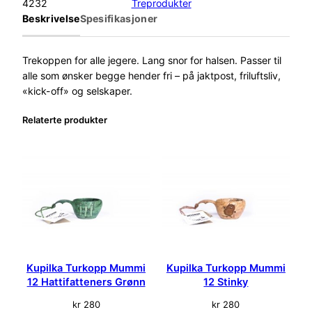
4232
Treprodukter
e
Beskrivelse
Spesifikasjoner
P
r
o
Trekoppen for alle jegere. Lang snor for halsen. Passer til
d
alle som ønsker begge hender fri – på jaktpost, friluftsliv,
u
«kick-off» og selskaper.
c
Relaterte produkter
t
s
T
r
e
k
o
p
p
T
Kupilka Turkopp Mummi
Kupilka Turkopp Mummi
o
12 Hattifatteners Grønn
12 Stinky
m
kr
280
kr
280
l