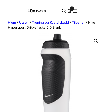
Hopp
0
til
innhold
Hjem
/
Utstyr
/
Trening og Kosttilskudd
/
Tilbehør
/ Nike
Hypersport Drikkeflaske 2.0 Blank