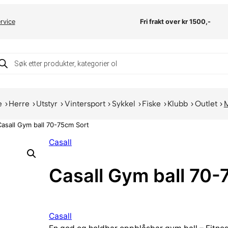
rvice
Fri frakt over kr 1500,-
oducts
arch
e
Herre
Utstyr
Vintersport
Sykkel
Fiske
Klubb
Outlet
Casall Gym ball 70-75cm Sort
Casall
Casall Gym ball 70-
Casall