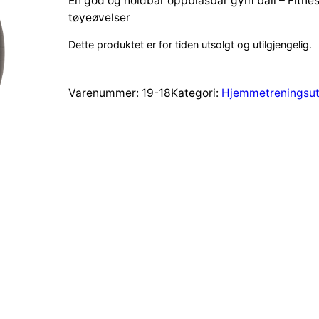
En god og holdbar oppblåsbar gym ball – Fitnessb
tøyeøvelser
Dette produktet er for tiden utsolgt og utilgjengelig.
Varenummer:
19-18
Kategori:
Hjemmetreningsut