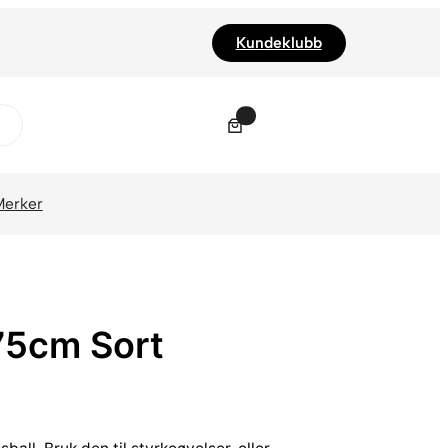
Kundeklubb
0
Merker
75cm Sort