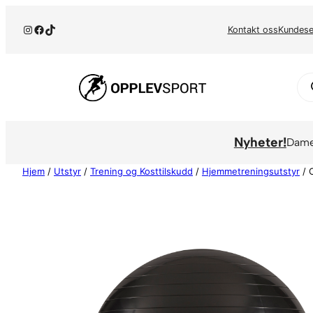
Hopp
Instagram
Facebook
TikTok
til
Kontakt oss
Kundese
innhold
Pr
se
Nyheter!
Dam
Hjem
/
Utstyr
/
Trening og Kosttilskudd
/
Hjemmetreningsutstyr
/ 