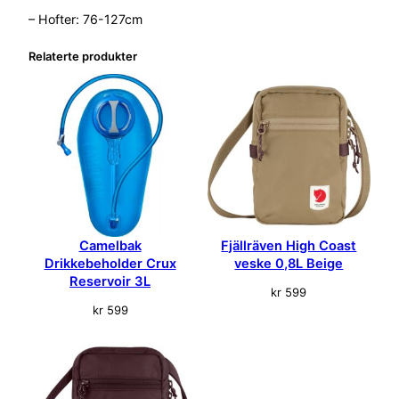
– Hofter: 76-127cm
Relaterte produkter
Camelbak
Fjällräven High Coast
Drikkebeholder Crux
veske 0,8L Beige
Reservoir 3L
kr
599
kr
599