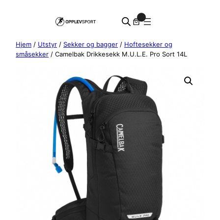
Hopp
0
til
innhold
Hjem
/
Utstyr
/
Sekker og bagger
/
Hoftesekker og
småsekker
/ Camelbak Drikkesekk M.U.L.E. Pro Sort 14L