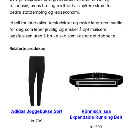
o
responsiv, mens hæl og midtfot har mykere skum for
H
bedre støtdemping og løpsøkonomi.
v
Ideell for intervaller, terskeløkter og raske langturer, særlig
i
for deg som løper jevnlig og ønsker å optimalisere
t
løpsfølelsen uten å bruke sko som koster det dobbelte.
a
n
Relaterte produkter
t
a
l
l
Adidas Joggebukse Sort
Röhnisch Issa
Expandable Running Belt
kr
799
kr
299