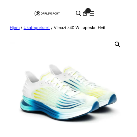
Hopp
0
til
innhold
Hjem
/
Ukategorisert
/ Vimazi z40 W Løpesko Hvit