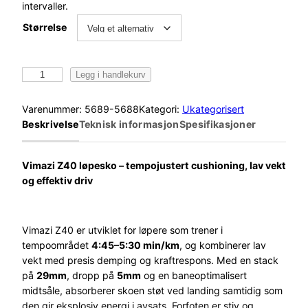
intervaller.
Størrelse
V
Legg i handlekurv
i
m
Varenummer:
5689-5688
Kategori:
Ukategorisert
a
Beskrivelse
Teknisk informasjon
Spesifikasjoner
z
i
z
Vimazi Z40 løpesko – tempojustert cushioning, lav vekt
4
og effektiv driv
0
W
L
Vimazi Z40 er utviklet for løpere som trener i
ø
tempoområdet
4:45–5:30 min/km
, og kombinerer lav
p
vekt med presis demping og kraftrespons. Med en stack
e
på
29mm
, dropp på
5mm
og en baneoptimalisert
s
midtsåle, absorberer skoen støt ved landing samtidig som
k
den gir eksplosiv energi i avsats. Forfoten er stiv og