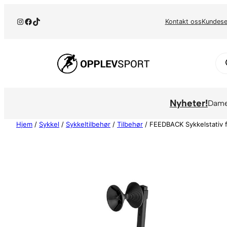
Hopp
Instagram
Facebook
TikTok
til
Kontakt oss
Kundese
innhold
Pr
se
Nyheter!
Dam
Hjem
/
Sykkel
/
Sykkeltilbehør
/
Tilbehør
/ FEEDBACK Sykkelstativ fo