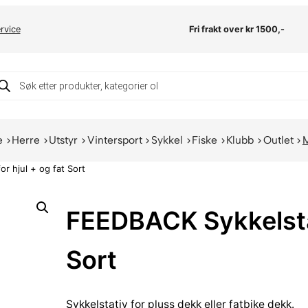
rvice
Fri frakt over kr 1500,-
oducts
arch
e
Herre
Utstyr
Vintersport
Sykkel
Fiske
Klubb
Outlet
r hjul + og fat Sort
FEEDBACK Sykkelstat
Sort
Sykkelstativ for pluss dekk eller fatbike dekk.