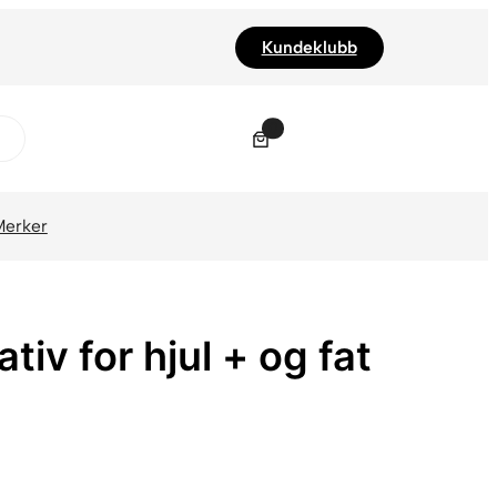
Kundeklubb
0
Merker
iv for hjul + og fat