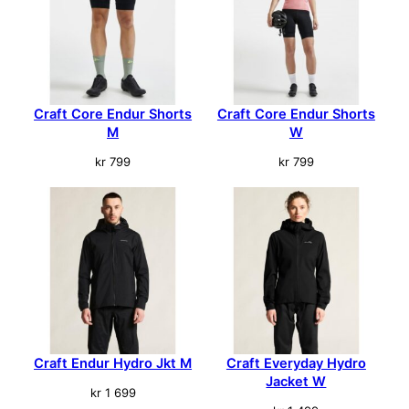
n
t
a
l
l
Craft Core Endur Shorts
Craft Core Endur Shorts
M
W
kr
799
kr
799
Craft Endur Hydro Jkt M
Craft Everyday Hydro
Jacket W
kr
1 699