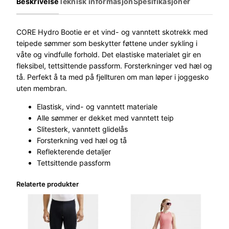
Beskrivelse
Teknisk informasjon
Spesifikasjoner
C
o
r
CORE Hydro Bootie er et vind- og vanntett skotrekk med
e
teipede sømmer som beskytter føttene under sykling i
H
våte og vindfulle forhold. Det elastiske materialet gir en
y
fleksibel, tettsittende passform. Forsterkninger ved hæl og
d
tå. Perfekt å ta med på fjellturen om man løper i joggesko
r
uten membran.
o
Elastisk, vind- og vanntett materiale
B
Alle sømmer er dekket med vanntett teip
o
Slitesterk, vanntett glidelås
o
Forsterkning ved hæl og tå
t
Reflekterende detaljer
i
Tettsittende passform
e
S
Relaterte produkter
o
r
t
a