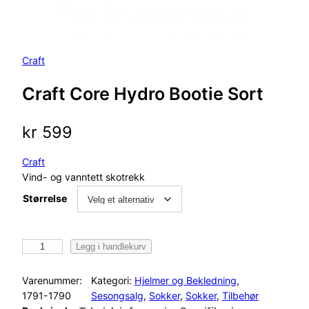
Craft
Craft Core Hydro Bootie Sort
kr
599
Craft
Vind- og vanntett skotrekk
Størrelse
C
Legg i handlekurv
r
a
Varenummer:
Kategori:
Hjelmer og Bekledning
, 
f
1791-1790
Sesongsalg
, 
Sokker
, 
Sokker
, 
Tilbehør
t