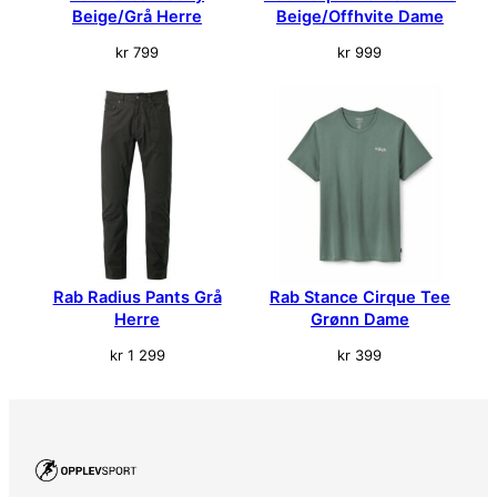
Beige/Grå Herre
Beige/Offhvite Dame
kr
799
kr
999
Rab Radius Pants Grå
Rab Stance Cirque Tee
Herre
Grønn Dame
kr
1 299
kr
399