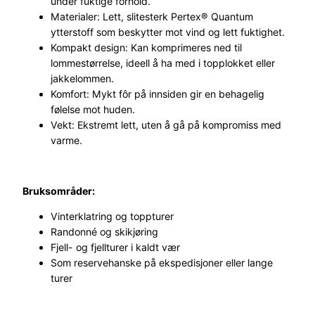
under fuktige forhold.
x
Materialer: Lett, slitesterk Pertex® Quantum
a
ytterstoff som beskytter mot vind og lett fuktighet.
n
Kompakt design: Kan komprimeres ned til
t
lommestørrelse, ideell å ha med i topplokket eller
a
jakkelommen.
l
Komfort: Mykt fôr på innsiden gir en behagelig
l
følelse mot huden.
Vekt: Ekstremt lett, uten å gå på kompromiss med
varme.
Bruksområder:
Vinterklatring og toppturer
Randonné og skikjøring
Fjell- og fjellturer i kaldt vær
Som reservehanske på ekspedisjoner eller lange
turer