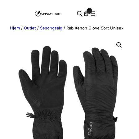
Hopp
0
til
innhold
Hjem
/
Outlet
/
Sesongsalg
/ Rab Xenon Glove Sort Unisex