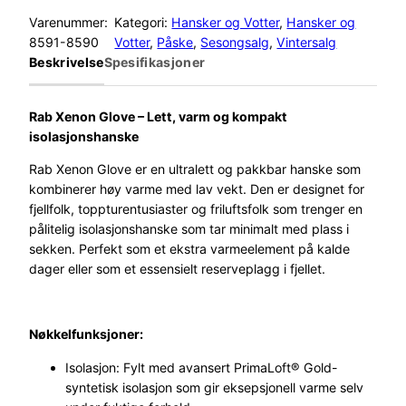
b
Varenummer:
Kategori:
Hansker og Votter
, 
Hansker og
X
8591-8590
Votter
, 
Påske
, 
Sesongsalg
, 
Vintersalg
e
Beskrivelse
Spesifikasjoner
n
o
n
Rab Xenon Glove – Lett, varm og kompakt
G
isolasjonshanske
l
Rab Xenon Glove er en ultralett og pakkbar hanske som
o
kombinerer høy varme med lav vekt. Den er designet for
v
fjellfolk, toppturentusiaster og friluftsfolk som trenger en
e
pålitelig isolasjonshanske som tar minimalt med plass i
S
sekken. Perfekt som et ekstra varmeelement på kalde
o
dager eller som et essensielt reserveplagg i fjellet.
r
t
U
Nøkkelfunksjoner:
n
i
Isolasjon: Fylt med avansert PrimaLoft® Gold-
s
syntetisk isolasjon som gir eksepsjonell varme selv
e