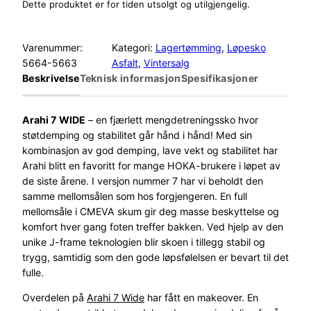
Dette produktet er for tiden utsolgt og utilgjengelig.
Varenummer:
Kategori:
Lagertømming
, 
Løpesko
5664-5663
Asfalt
, 
Vintersalg
Beskrivelse
Teknisk informasjon
Spesifikasjoner
Arahi 7
WIDE
– en fjærlett mengdetreningssko hvor
støtdemping og stabilitet går hånd i hånd! Med sin
kombinasjon av god demping, lave vekt og stabilitet har
Arahi blitt en favoritt for mange HOKA-brukere i løpet av
de siste årene. I versjon nummer 7 har vi beholdt den
samme mellomsålen som hos forgjengeren. En full
mellomsåle i CMEVA skum gir deg masse beskyttelse og
komfort hver gang foten treffer bakken. Ved hjelp av den
unike J-frame teknologien blir skoen i tillegg stabil og
trygg, samtidig som den gode løpsfølelsen er bevart til det
fulle.
Overdelen på
Arahi 7 Wide
har fått en makeover. En