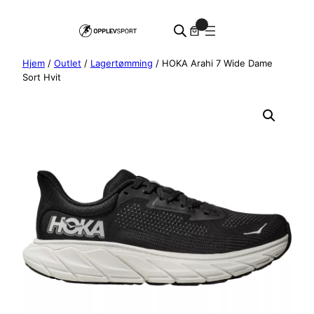
Hopp
0
til
innhold
Hjem
/
Outlet
/
Lagertømming
/ HOKA Arahi 7 Wide Dame
Sort Hvit