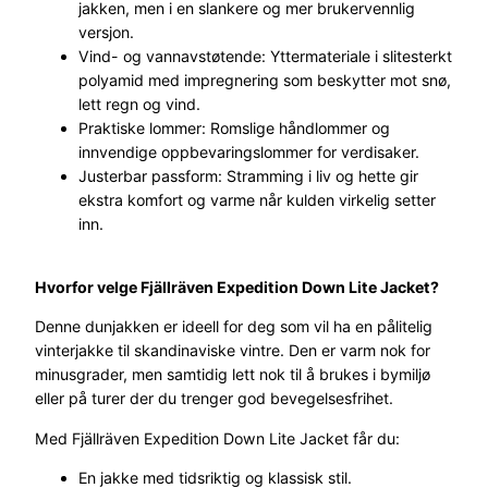
jakken, men i en slankere og mer brukervennlig
L
versjon.
i
Vind- og vannavstøtende: Yttermateriale i slitesterkt
t
polyamid med impregnering som beskytter mot snø,
e
lett regn og vind.
J
Praktiske lommer: Romslige håndlommer og
a
innvendige oppbevaringslommer for verdisaker.
c
Justerbar passform: Stramming i liv og hette gir
k
ekstra komfort og varme når kulden virkelig setter
e
inn.
t
D
a
Hvorfor velge Fjällräven Expedition Down Lite Jacket?
m
Denne dunjakken er ideell for deg som vil ha en pålitelig
e
vinterjakke til skandinaviske vintre. Den er varm nok for
S
minusgrader, men samtidig lett nok til å brukes i bymiljø
o
eller på turer der du trenger god bevegelsesfrihet.
r
t
Med Fjällräven Expedition Down Lite Jacket får du:
a
n
En jakke med tidsriktig og klassisk stil.