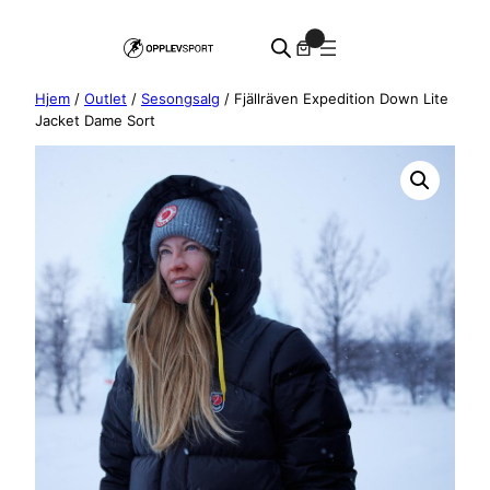
Hopp
0
til
innhold
Hjem
/
Outlet
/
Sesongsalg
/ Fjällräven Expedition Down Lite
Jacket Dame Sort