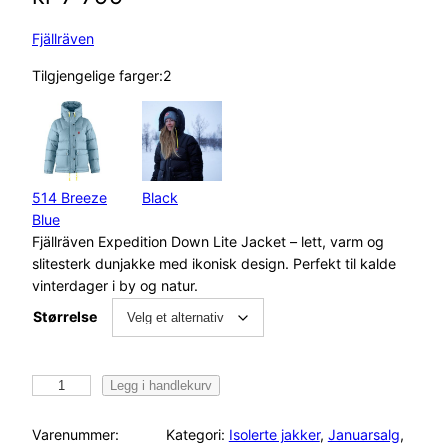
Fjällräven
Tilgjengelige farger:2
514 Breeze
Black
Blue
Fjällräven Expedition Down Lite Jacket – lett, varm og
slitesterk dunjakke med ikonisk design. Perfekt til kalde
vinterdager i by og natur.
Størrelse
F
Legg i handlekurv
j
ä
Varenummer:
Kategori:
Isolerte jakker
, 
Januarsalg
, 