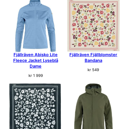
Fjällräven Abisko Lite
Fjällräven Fjällblomster
Fleece Jacket Lyseblå
Bandana
Dame
kr
549
kr
1 999