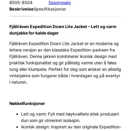
l
8505-8504
Sesongsalg
l
Beskrivelse
Spesifikasjoner
r
ä
v
Fjällräven Expedition Down Lite Jacket – Lett og varm
e
dunjakke for kalde dager
n
Fjällräven Expedition Down Lite Jacket er en moderne og
E
lettere versjon av den klassiske Expedition-parkaen fra
x
Fjällräven. Denne jakken kombinerer ikonisk design med
p
praktisk funksjonalitet og gir pålitelig varme uten å føles
e
tung eller klumpete. Perfekt for deg som ønsker en allsidig
d
vinterjakke som fungerer både i hverdagen og på eventyr
i
i naturen.
t
i
o
Nøkkelfunksjoner
n
D
Lett og varm: Fylt med høykvalitets etisk produsert
o
dun som gir utmerket isolasjon.
w
Ikonisk design: Inspirert av den originale Expedition-
n