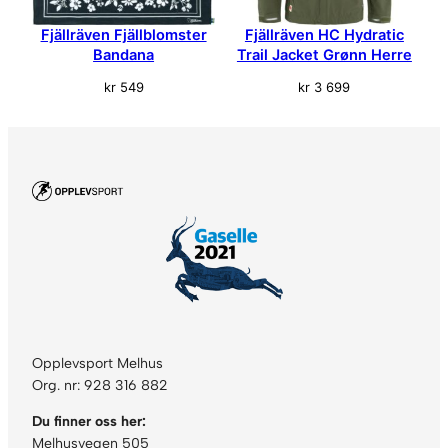
Fjällräven Fjällblomster
Fjällräven HC Hydratic
Bandana
Trail Jacket Grønn Herre
kr
549
kr
3 699
Opplevsport Melhus
Org. nr: 928 316 882
Du finner oss her:
Melhusvegen 505