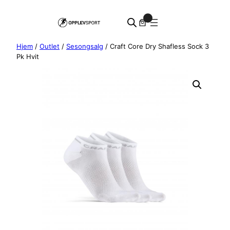
Hopp
0
til
innhold
Hjem
/
Outlet
/
Sesongsalg
/ Craft Core Dry Shafless Sock 3
Pk Hvit