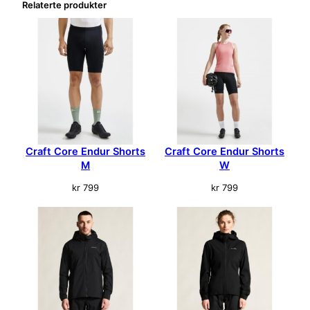
Relaterte produkter
h
a
f
l
e
s
s
S
o
c
Craft Core Endur Shorts
Craft Core Endur Shorts
k
M
W
3
kr
799
kr
799
P
k
H
v
i
t
a
n