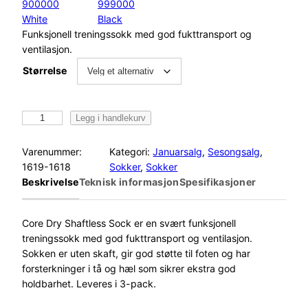
900000
999000
White
Black
Funksjonell treningssokk med god fukttransport og
ventilasjon.
Størrelse
C
Legg i handlekurv
r
a
Varenummer:
Kategori:
Januarsalg
, 
Sesongsalg
, 
f
1619-1618
Sokker
, 
Sokker
t
Beskrivelse
Teknisk informasjon
Spesifikasjoner
C
o
r
Core Dry Shaftless Sock er en svært funksjonell
e
treningssokk med god fukttransport og ventilasjon.
D
Sokken er uten skaft, gir god støtte til foten og har
r
forsterkninger i tå og hæl som sikrer ekstra god
y
holdbarhet. Leveres i 3-pack.
S