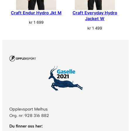
t
a
Craft Endur Hydro Jkt M
Craft Everyday Hydro
l
Jacket W
l
kr
1 699
kr
1 499
Opplevsport Melhus
Org. nr: 928 316 882
Du finner oss her: