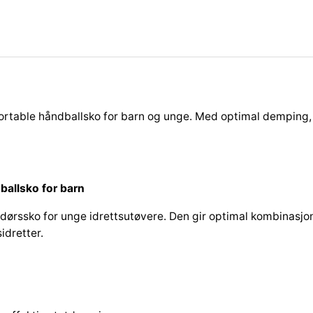
h
t
n
i
n
g
S
fortable håndballsko for barn og unge. Med optimal demping, 
t
a
r
Z
7
ballsko for barn
J
endørssko for unge idrettsutøvere. Den gir optimal kombinasjo
u
idretter.
n
i
o
r
H