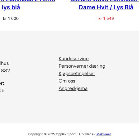
lys blå
Dame Hvit / Lys Blå
kr
1 600
kr
1 549
Kundeservice
lhus
Personvernerklæring
6 882
Kjøpsbetingelser
Om oss
r:
Angreskjema
05
Copyright © 2025 Opplev Sport – Utviklet av
Maksimer