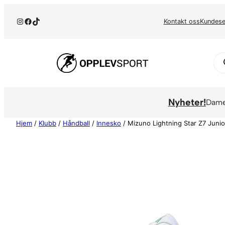
Hopp
Instagram
Facebook
TikTok
til
Kontakt oss
Kundese
innhold
Pr
se
Nyheter!
Dam
Hjem
/
Klubb
/
Håndball
/
Innesko
/ Mizuno Lightning Star Z7 Junior