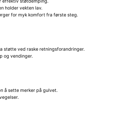
r effektiv støtdemping.
v
n holder vekten lav.
i
rger for myk komfort fra første steg.
t
/
S
o
r
a støtte ved raske retningsforandringer.
t
øp og vendinger.
a
n
t
a
l
n å sette merker på gulvet.
l
evegelser.