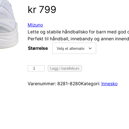
kr
799
Mizuno
Lette og stabile håndballsko for barn med god 
Perfekt til håndball, innebandy og annen innen
Størrelse
M
Legg i handlekurv
i
z
Varenummer:
8281-8280
Kategori:
Innesko
u
n
o
L
i
g