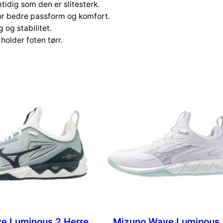
mtidig som den er slitesterk.
or bedre passform og komfort.
 og stabilitet.
holder foten tørr.
e Luminous 2 Herre
Mizuno Wave Luminous 