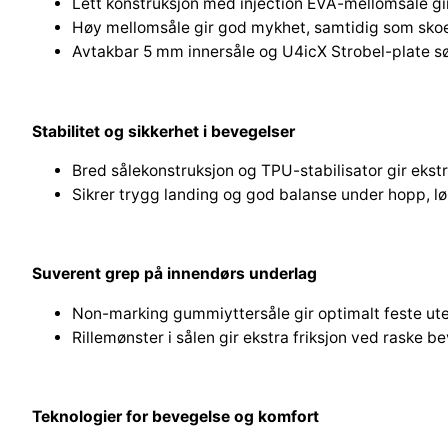
Lett konstruksjon med injection EVA-mellomsåle gi
Høy mellomsåle gir god mykhet, samtidig som skoe
Avtakbar 5 mm innersåle og U4icX Strobel-plate sø
Stabilitet og sikkerhet i bevegelser
Bred sålekonstruksjon og TPU-stabilisator gir ekstr
Sikrer trygg landing og god balanse under hopp, l
Suverent grep på innendørs underlag
Non-marking gummiyttersåle gir optimalt feste ute
Rillemønster i sålen gir ekstra friksjon ved raske b
Teknologier for bevegelse og komfort