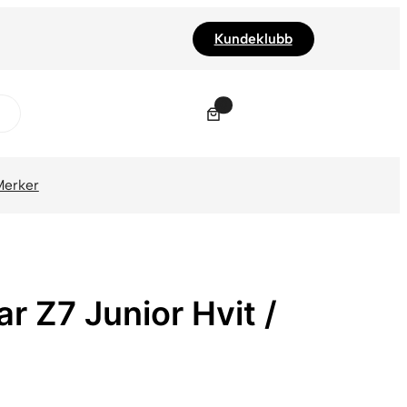
Kundeklubb
0
Merker
r Z7 Junior Hvit /