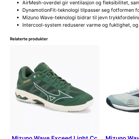
AirMesh-overdel gir ventilasjon og fleksibilitet, sa
DynamotionFit-teknologi tilpasser seg fotformen f
Mizuno Wave-teknologi bidrar til jevn trykkfordeling
Intercool-system reduserer varme og fuktighet, og 
Relaterte produkter
Mizuno Wave Exceed Light Cc
Mizuno Wav