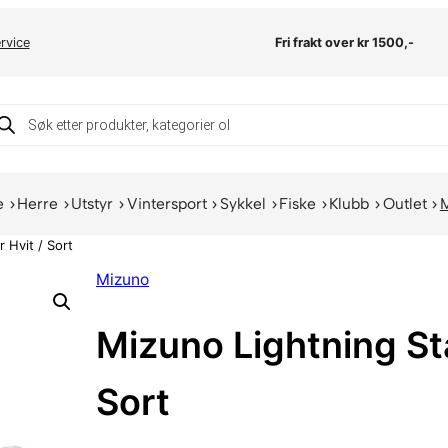
rvice
Fri frakt over kr 1500,-
oducts
arch
e
Herre
Utstyr
Vintersport
Sykkel
Fiske
Klubb
Outlet
 Hvit / Sort
Mizuno
Mizuno Lightning Sta
Sort