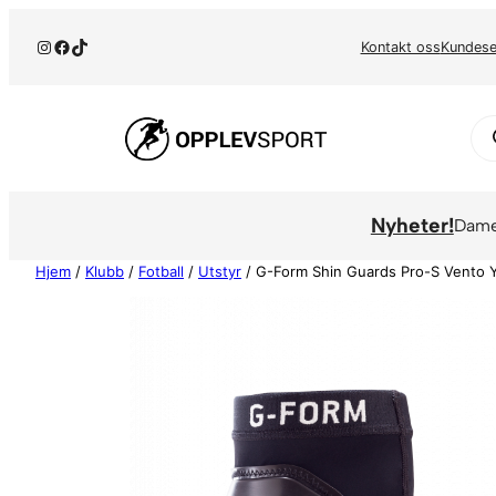
Hopp
Instagram
Facebook
TikTok
til
Kontakt oss
Kundese
innhold
Pr
se
Nyheter!
Dam
Hjem
/
Klubb
/
Fotball
/
Utstyr
/ G-Form Shin Guards Pro-S Vento 