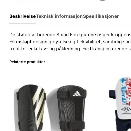
Beskrivelse
Teknisk informasjon
Spesifikasjoner
De støtabsorberende SmartFlex-putene følger kroppens k
Formstøpt design gir ytelse og fleksibilitet, samtidig s
front for enkel av- og påkledning. Fukttransporterende s
Relaterte produkter