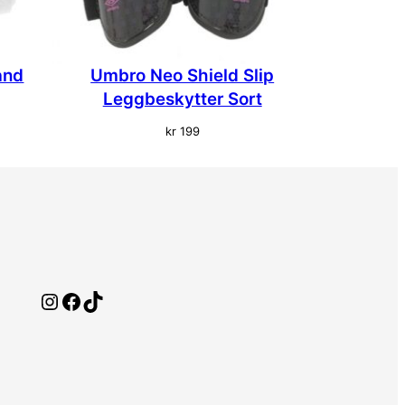
ånd
Umbro Neo Shield Slip
Leggbeskytter Sort
kr
199
Instagram
Facebook
TikTok