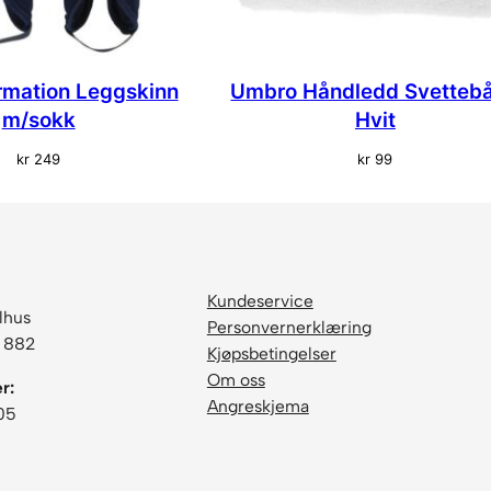
t
o
Y
mation Leggskinn
Umbro Håndledd Svetteb
o
m/sokk
Hvit
u
t
kr
249
kr
99
h
S
o
r
t
Kundeservice
a
lhus
Personvernerklæring
n
6 882
Kjøpsbetingelser
t
Om oss
r:
a
Angreskjema
05
l
l