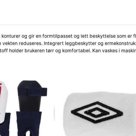
m
S
h
i
n
onturer og gir en formtilpasset og lett beskyttelse som er 
G
om vekten reduseres. Integrert leggbeskytter og ermekonstruk
u
toff holder brukeren tørr og komfortabel. Kan vaskes i maskin.
a
r
d
s
P
r
o
-
S
V
e
n