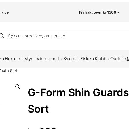
rvice
Fri frakt over kr 1500,-
oducts
arch
e
Herre
Utstyr
Vintersport
Sykkel
Fiske
Klubb
Outlet
Youth Sort
G-Form Shin Guards
Sort