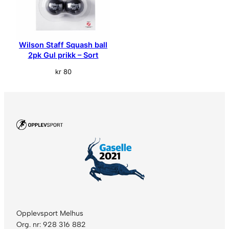
r
t
a
n
Wilson Staff Squash ball
t
2pk Gul prikk – Sort
a
l
kr
80
l
Opplevsport Melhus
Org. nr: 928 316 882