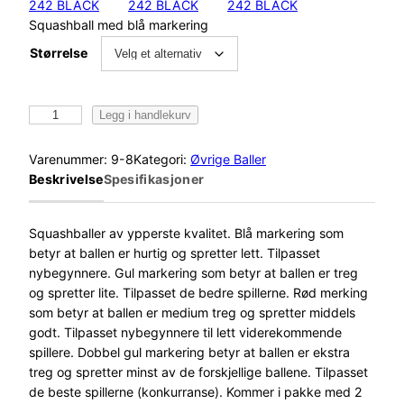
242 BLACK
242 BLACK
242 BLACK
Squashball med blå markering
Størrelse
W
Legg i handlekurv
i
l
Varenummer:
9-8
Kategori:
Øvrige Baller
s
Beskrivelse
Spesifikasjoner
o
n
S
Squashballer av ypperste kvalitet. Blå markering som
t
betyr at ballen er hurtig og spretter lett. Tilpasset
a
nybegynnere. Gul markering som betyr at ballen er treg
f
og spretter lite. Tilpasset de bedre spillerne. Rød merking
f
som betyr at ballen er medium treg og spretter middels
S
godt. Tilpasset nybegynnere til lett viderekommende
q
spillere. Dobbel gul markering betyr at ballen er ekstra
u
treg og spretter minst av de forskjellige ballene. Tilpasset
a
de beste spillerne (konkurranse). Kommer i pakke med 2