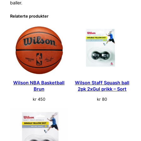
s
baller.
h
Relaterte produkter
b
a
l
l
2
p
k
B
l
å
Wilson NBA Basketball
Wilson Staff Squash ball
p
Brun
2pk 2xGul prikk – Sort
r
kr
450
kr
80
i
k
k
–
S
o