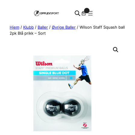
Hopp
0
til
innhold
Hjem
/
Klubb
/
Baller
/
Øvrige Baller
/ Wilson Staff Squash ball
2pk Blå prikk – Sort