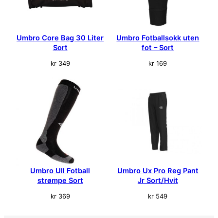
Umbro Core Bag 30 Liter
Umbro Fotballsokk uten
Sort
fot – Sort
kr
349
kr
169
Umbro Ull Fotball
Umbro Ux Pro Reg Pant
strømpe Sort
Jr Sort/Hvit
kr
369
kr
549