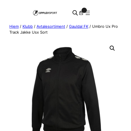
Hopp
0
til
innhold
Hjem
/
Klubb
/
Avtalesortiment
/
Gauldal FK
/ Umbro Ux Pro
Track Jakke Usx Sort