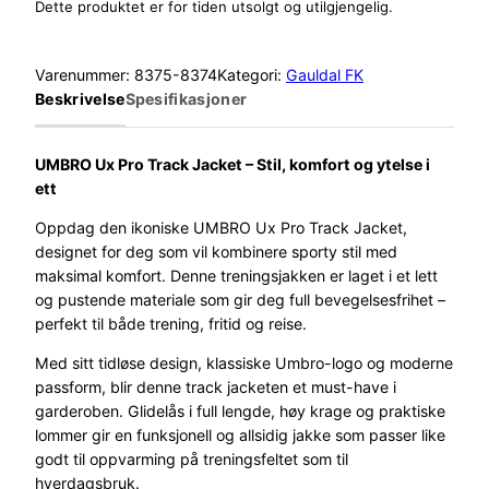
Dette produktet er for tiden utsolgt og utilgjengelig.
Varenummer:
8375-8374
Kategori:
Gauldal FK
Beskrivelse
Spesifikasjoner
UMBRO Ux Pro Track Jacket – Stil, komfort og ytelse i
ett
Oppdag den ikoniske UMBRO Ux Pro Track Jacket,
designet for deg som vil kombinere sporty stil med
maksimal komfort. Denne treningsjakken er laget i et lett
og pustende materiale som gir deg full bevegelsesfrihet –
perfekt til både trening, fritid og reise.
Med sitt tidløse design, klassiske Umbro-logo og moderne
passform, blir denne track jacketen et must-have i
garderoben. Glidelås i full lengde, høy krage og praktiske
lommer gir en funksjonell og allsidig jakke som passer like
godt til oppvarming på treningsfeltet som til
hverdagsbruk.