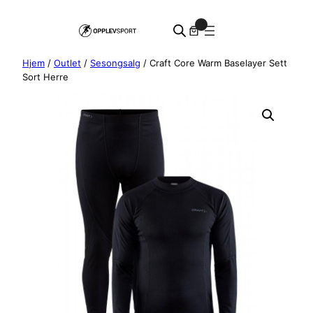
Hopp
0
til
innhold
Hjem
/
Outlet
/
Sesongsalg
/ Craft Core Warm Baselayer Sett
Sort Herre