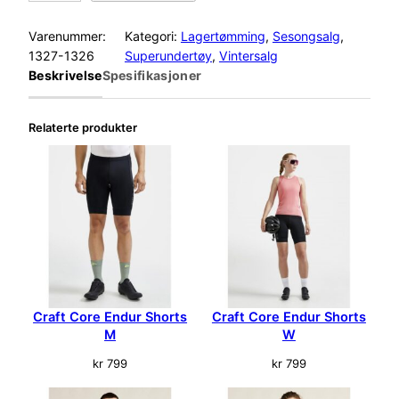
r
a
Varenummer:
Kategori:
Lagertømming
, 
Sesongsalg
, 
f
1327-1326
Superundertøy
, 
Vintersalg
t
Beskrivelse
Spesifikasjoner
C
o
Relaterte produkter
r
e
W
a
r
m
B
a
s
e
Craft Core Endur Shorts
Craft Core Endur Shorts
l
M
W
a
y
kr
799
kr
799
e