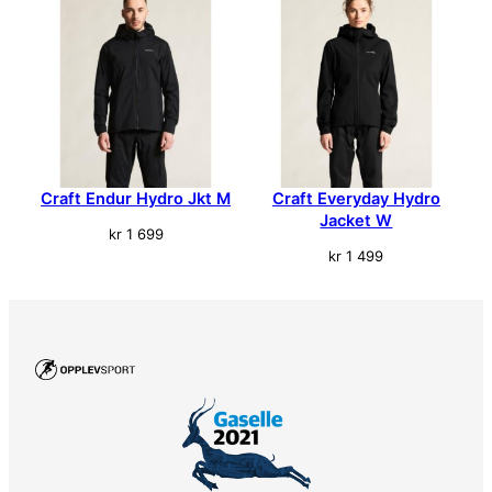
r
S
e
t
t
S
o
r
t
Craft Endur Hydro Jkt M
Craft Everyday Hydro
Jacket W
H
kr
1 699
e
kr
1 499
r
r
e
a
n
t
a
l
l