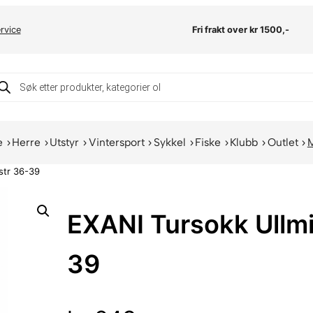
rvice
Fri frakt over kr 1500,-
oducts
arch
e
Herre
Utstyr
Vintersport
Sykkel
Fiske
Klubb
Outlet
str 36-39
EXANI Tursokk Ullmi
39