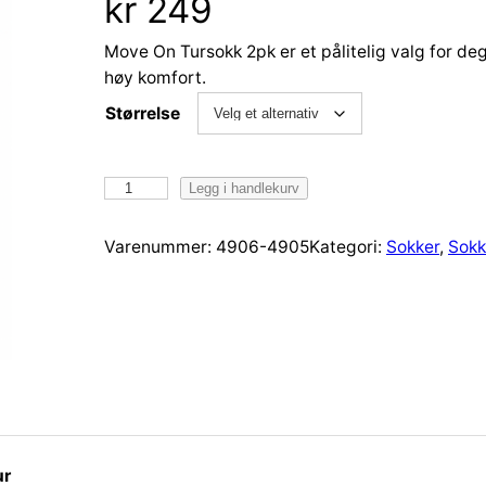
kr
249
Move On Tursokk 2pk er et pålitelig valg for de
høy komfort.
Størrelse
E
Legg i handlekurv
X
A
Varenummer:
4906-4905
Kategori:
Sokker
, 
Sokk
N
I
T
u
r
s
o
k
k
ur