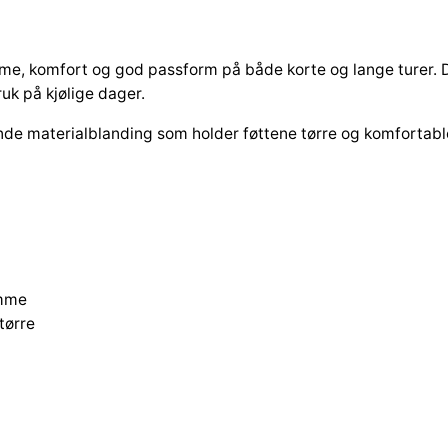
U
l
l
rme, komfort og god passform på både korte og lange turer. D
m
ruk på kjølige dager.
i
ende materialblanding som holder føttene tørre og komfortab
x
2
p
k
s
o
r
amme
t
tørre
s
t
r
3
6
-