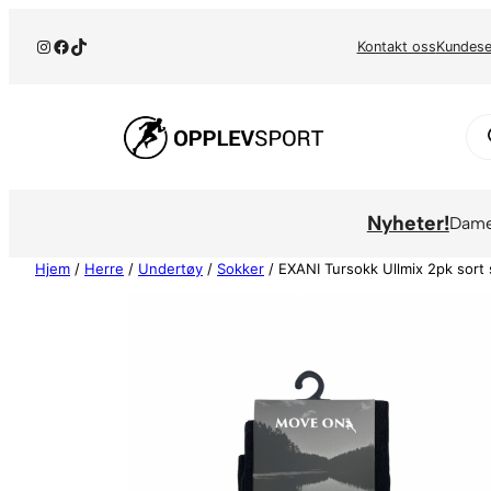
Hopp
Instagram
Facebook
TikTok
til
Kontakt oss
Kundese
innhold
Pr
se
Nyheter!
Dam
Hjem
/
Herre
/
Undertøy
/
Sokker
/ EXANI Tursokk Ullmix 2pk sort 