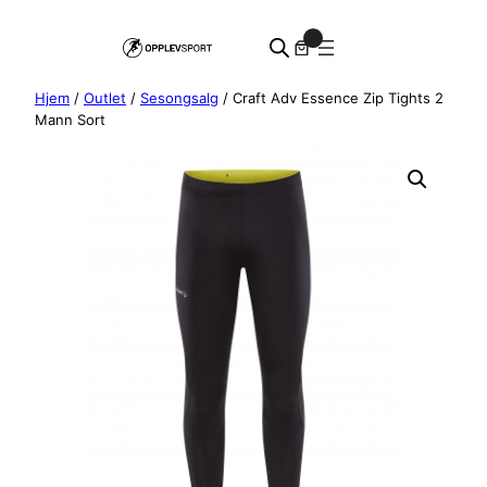
Hopp
0
til
innhold
Hjem
/
Outlet
/
Sesongsalg
/ Craft Adv Essence Zip Tights 2
Mann Sort