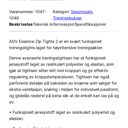
r
a
Varenummer:
1047-
Kategori:
Sesongsalg
, 
f
1046
Treningsbukser
t
Beskrivelse
Teknisk informasjon
Spesifikasjoner
A
d
v
ADV Essence Zip Tights 2 er en svært funksjonell
E
treningstights laget for høyintensive treningsøkter.
s
Denne avanserte treningstightsen har et funksjonelt
s
jerseystoff laget av resirkulert polyester og elastan, som
e
gjør at tightsen sitter tett mot kroppen og gir effektiv
n
regulering av kroppstemperaturen. Tightsen har også
c
perforerte detaljer på baksiden av knærne som sørger for
e
ekstra ventilasjon, snøring i midjen for individuell passform,
Z
og glidelås nederst på bena slik at de enkelt kan tas på og
i
av.
p
T
• Funksjonelt jerseystoff laget av resirkulert polyamid og
i
elastan.
g