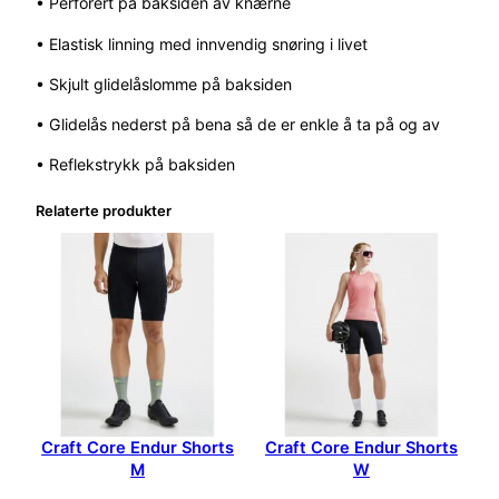
• Perforert på baksiden av knærne
h
t
• Elastisk linning med innvendig snøring i livet
s
2
• Skjult glidelåslomme på baksiden
M
• Glidelås nederst på bena så de er enkle å ta på og av
a
n
• Reflekstrykk på baksiden
n
S
Relaterte produkter
o
r
t
a
n
t
a
l
l
Craft Core Endur Shorts
Craft Core Endur Shorts
M
W