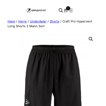
Hopp
0
til
innhold
Hjem
/
Herre
/
Underdeler
/
Shorts
/ Craft Pro Hypervent
Long Shorts 2 Mann Sort