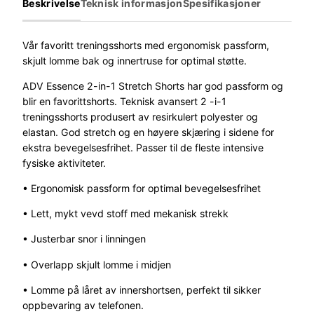
Beskrivelse
Teknisk informasjon
Spesifikasjoner
t
A
d
Vår favoritt treningsshorts med ergonomisk passform,
v
skjult lomme bak og innertruse for optimal støtte.
E
ADV Essence 2-in-1 Stretch Shorts har god passform og
s
blir en favorittshorts. Teknisk avansert 2 -i-1
s
treningsshorts produsert av resirkulert polyester og
e
elastan. God stretch og en høyere skjæring i sidene for
n
ekstra bevegelsesfrihet. Passer til de fleste intensive
c
fysiske aktiviteter.
e
2
• Ergonomisk passform for optimal bevegelsesfrihet
-
• Lett, mykt vevd stoff med mekanisk strekk
I
n
• Justerbar snor i linningen
-
1
• Overlapp skjult lomme i midjen
S
• Lomme på låret av innershortsen, perfekt til sikker
h
oppbevaring av telefonen.
o