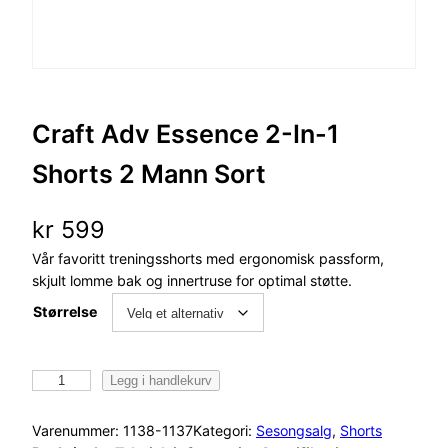
Craft Adv Essence 2-In-1
Shorts 2 Mann Sort
kr
599
Vår favoritt treningsshorts med ergonomisk passform,
skjult lomme bak og innertruse for optimal støtte.
Størrelse
C
Legg i handlekurv
r
a
Varenummer:
1138-1137
Kategori:
Sesongsalg
, 
Shorts
f