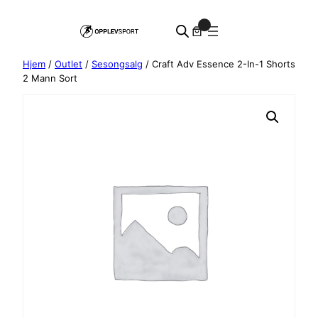
Hopp
0
til
innhold
Hjem
/
Outlet
/
Sesongsalg
/ Craft Adv Essence 2-In-1 Shorts
2 Mann Sort