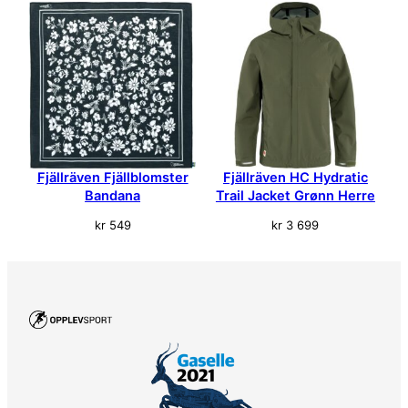
Fjällräven Fjällblomster
Fjällräven HC Hydratic
Bandana
Trail Jacket Grønn Herre
kr
549
kr
3 699