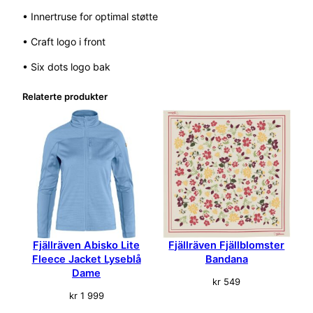
r
• Innertruse for optimal støtte
t
s
• Craft logo i front
2
• Six dots logo bak
M
a
Relaterte produkter
n
n
S
o
r
t
a
n
t
a
Fjällräven Abisko Lite
Fjällräven Fjällblomster
l
Fleece Jacket Lyseblå
Bandana
l
Dame
kr
549
kr
1 999