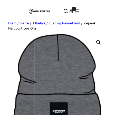
Hopp
0
til
innhold
Hjem
/
Herre
/
Tilbehør
/
Luer og Pannebånd
/ Icepeak
Harcourt Lue Grå