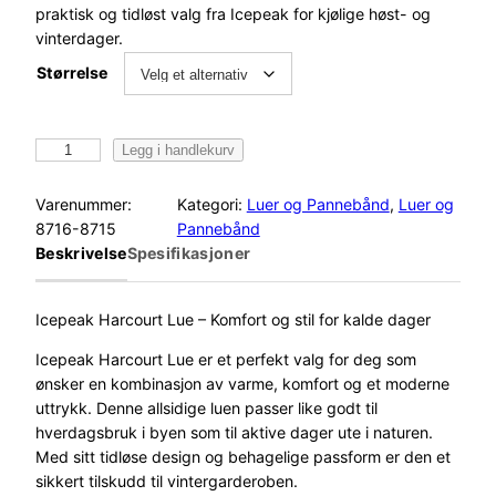
praktisk og tidløst valg fra Icepeak for kjølige høst- og
vinterdager.
Størrelse
I
Legg i handlekurv
c
e
Varenummer:
Kategori:
Luer og Pannebånd
, 
Luer og
p
8716-8715
Pannebånd
e
Beskrivelse
Spesifikasjoner
a
k
H
Icepeak Harcourt Lue – Komfort og stil for kalde dager
a
Icepeak Harcourt Lue er et perfekt valg for deg som
r
ønsker en kombinasjon av varme, komfort og et moderne
c
uttrykk. Denne allsidige luen passer like godt til
o
hverdagsbruk i byen som til aktive dager ute i naturen.
u
Med sitt tidløse design og behagelige passform er den et
r
sikkert tilskudd til vintergarderoben.
t