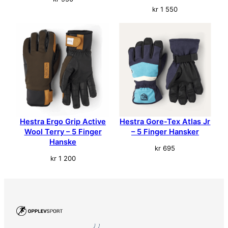
kr
1 550
Hestra Ergo Grip Active
Hestra Gore-Tex Atlas Jr
Wool Terry – 5 Finger
– 5 Finger Hansker
Hanske
kr
695
kr
1 200