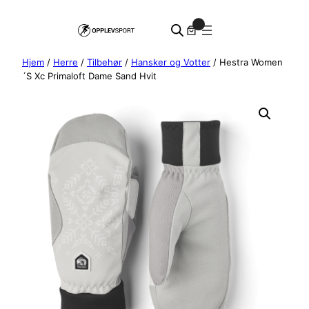
Hopp
0
til
innhold
Hjem
/
Herre
/
Tilbehør
/
Hansker og Votter
/ Hestra Women
´S Xc Primaloft Dame Sand Hvit