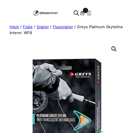
Hopp
0
til
innhold
Hjem
/
Fiske
/
Snører
/
Fluesnører
/ Greys Platinum Skyteline
Interm. WF8