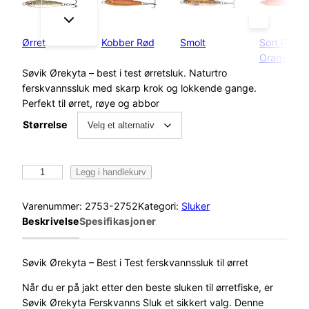
Ørret
Kobber Rød
Smolt
Sort Rød
Oransje
Søvik Ørekyta – best i test ørretsluk. Naturtro
ferskvannssluk med skarp krok og lokkende gange.
Perfekt til ørret, røye og abbor
Størrelse
S
Legg i handlekurv
ø
v
Varenummer:
2753-2752
Kategori:
Sluker
i
Beskrivelse
Spesifikasjoner
k
Ø
r
Søvik Ørekyta – Best i Test ferskvannssluk til ørret
e
Når du er på jakt etter den beste sluken til ørretfiske, er
k
Søvik Ørekyta Ferskvanns Sluk et sikkert valg. Denne
y