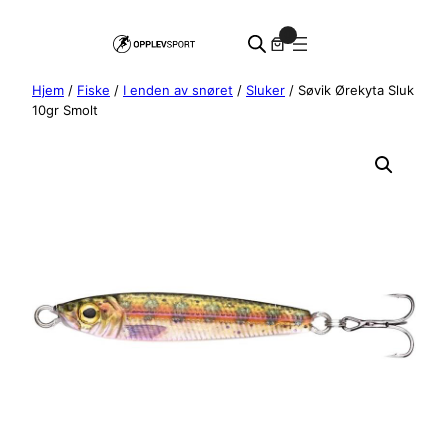
Hopp
0
til
innhold
Hjem
/
Fiske
/
I enden av snøret
/
Sluker
/ Søvik Ørekyta Sluk
10gr Smolt