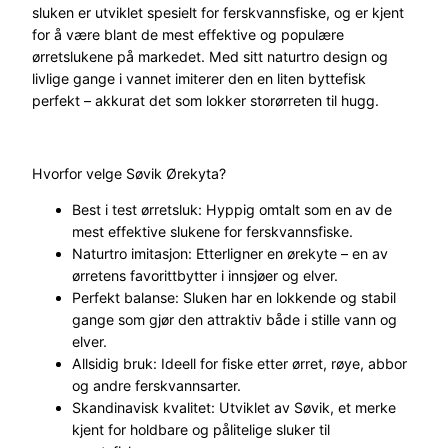
sluken er utviklet spesielt for ferskvannsfiske, og er kjent
t
for å være blant de mest effektive og populære
a
ørretslukene på markedet. Med sitt naturtro design og
S
livlige gange i vannet imiterer den en liten byttefisk
l
perfekt – akkurat det som lokker storørreten til hugg.
u
k
1
Hvorfor velge Søvik Ørekyta?
0
g
Best i test ørretsluk: Hyppig omtalt som en av de
r
mest effektive slukene for ferskvannsfiske.
S
Naturtro imitasjon: Etterligner en ørekyte – en av
m
ørretens favorittbytter i innsjøer og elver.
o
Perfekt balanse: Sluken har en lokkende og stabil
l
gange som gjør den attraktiv både i stille vann og
t
elver.
a
Allsidig bruk: Ideell for fiske etter ørret, røye, abbor
n
og andre ferskvannsarter.
t
Skandinavisk kvalitet: Utviklet av Søvik, et merke
a
kjent for holdbare og pålitelige sluker til
l