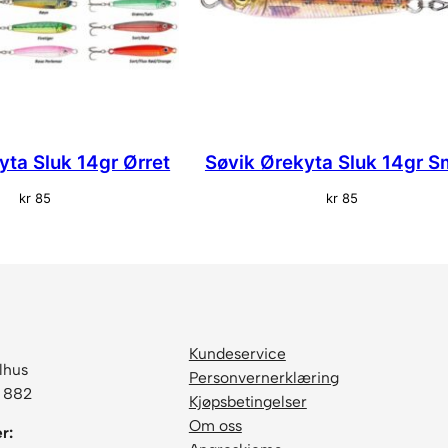
yta Sluk 14gr Ørret
Søvik Ørekyta Sluk 14gr S
kr
85
kr
85
Kundeservice
lhus
Personvernerklæring
6 882
Kjøpsbetingelser
Om oss
r: