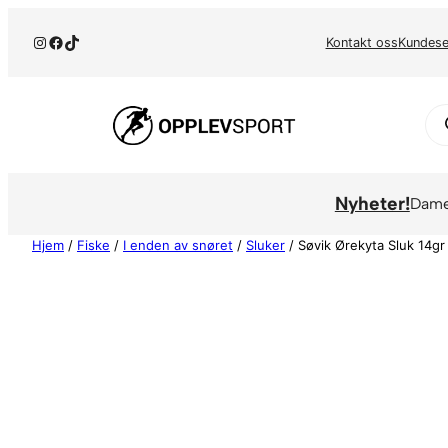
Hopp
Instagram
Facebook
TikTok
til
Kontakt oss
Kundese
innhold
Pr
se
Nyheter!
Dam
Hjem
/
Fiske
/
I enden av snøret
/
Sluker
/ Søvik Ørekyta Sluk 14gr