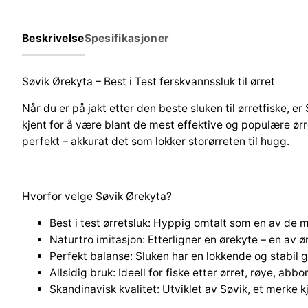
Beskrivelse
Spesifikasjoner
Søvik Ørekyta – Best i Test ferskvannssluk til ørret
Når du er på jakt etter den beste sluken til ørretfiske, e
kjent for å være blant de mest effektive og populære ørr
perfekt – akkurat det som lokker storørreten til hugg.
Hvorfor velge Søvik Ørekyta?
Best i test ørretsluk: Hyppig omtalt som en av de m
Naturtro imitasjon: Etterligner en ørekyte – en av ør
Perfekt balanse: Sluken har en lokkende og stabil g
Allsidig bruk: Ideell for fiske etter ørret, røye, ab
Skandinavisk kvalitet: Utviklet av Søvik, et merke kj