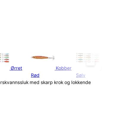
Ørret
Kobber
Grønn
Rød
Sølv
Sølv
 ferskvannssluk med skarp krok og lokkende