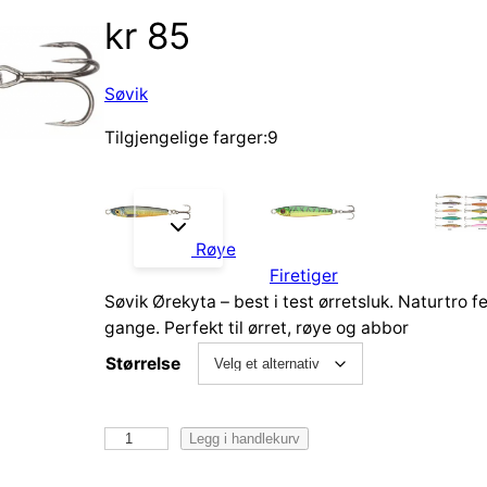
kr
85
Søvik
Tilgjengelige farger:9
Røye
r
Firetiger
Søvik Ørekyta – best i test ørretsluk. Naturtro
gange. Perfekt til ørret, røye og abbor
Størrelse
S
Legg i handlekurv
ø