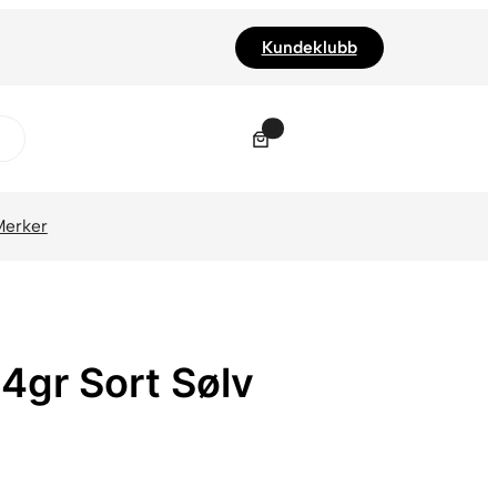
Kundeklubb
0
Merker
14gr Sort Sølv