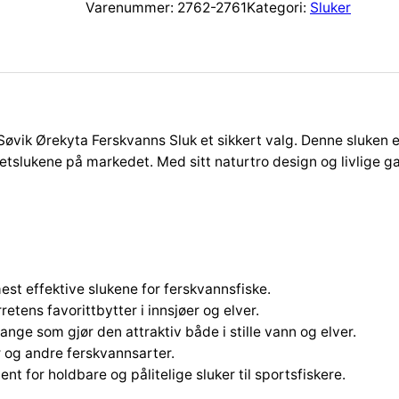
v
Varenummer:
2762-2761
Kategori:
Sluker
i
k
Ø
r
e
k
r Søvik Ørekyta Ferskvanns Sluk et sikkert valg. Denne sluken e
y
etslukene på markedet. Med sitt naturtro design og livlige ga
t
a
S
l
u
k
est effektive slukene for ferskvannsfiske.
1
retens favorittbytter i innsjøer og elver.
4
ange som gjør den attraktiv både i stille vann og elver.
g
bor og andre ferskvannsarter.
r
ent for holdbare og pålitelige sluker til sportsfiskere.
S