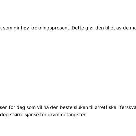
o
r
t
S
k som gir høy krokningsprosent. Dette gjør den til et av de m
ø
l
v
O
r
a
n
g
e
a
n
en for deg som vil ha den beste sluken til ørretfiske i ferskv
t
r deg større sjanse for drømmefangsten.
a
l
l