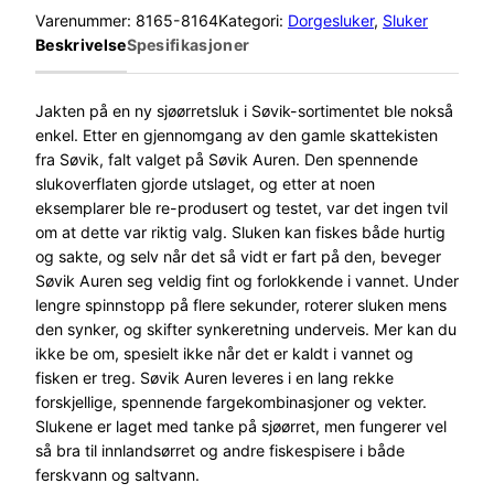
v
Varenummer:
8165-8164
Kategori:
Dorgesluker
, 
Sluker
i
Beskrivelse
Spesifikasjoner
k
A
u
Jakten på en ny sjøørretsluk i Søvik-sortimentet ble nokså
r
enkel. Etter en gjennomgang av den gamle skattekisten
e
fra Søvik, falt valget på Søvik Auren. Den spennende
n
slukoverflaten gjorde utslaget, og etter at noen
1
eksemplarer ble re-produsert og testet, var det ingen tvil
4
om at dette var riktig valg. Sluken kan fiskes både hurtig
g
og sakte, og selv når det så vidt er fart på den, beveger
r
Søvik Auren seg veldig fint og forlokkende i vannet. Under
S
lengre spinnstopp på flere sekunder, roterer sluken mens
o
den synker, og skifter synkeretning underveis. Mer kan du
r
ikke be om, spesielt ikke når det er kaldt i vannet og
t
fisken er treg. Søvik Auren leveres i en lang rekke
P
forskjellige, spennende fargekombinasjoner og vekter.
e
Slukene er laget med tanke på sjøørret, men fungerer vel
a
så bra til innlandsørret og andre fiskespisere i både
r
ferskvann og saltvann.