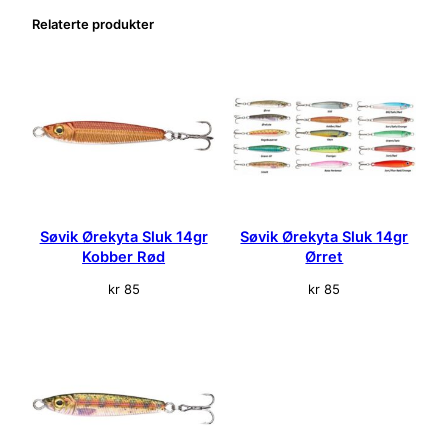
l
Relaterte produkter
O
r
a
n
g
e
a
n
t
a
Søvik Ørekyta Sluk 14gr
Søvik Ørekyta Sluk 14gr
l
Kobber Rød
Ørret
l
kr
85
kr
85