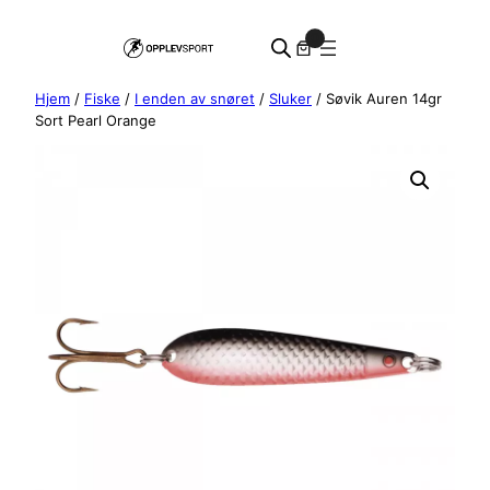
Hopp
0
til
innhold
Hjem
/
Fiske
/
I enden av snøret
/
Sluker
/ Søvik Auren 14gr
Sort Pearl Orange