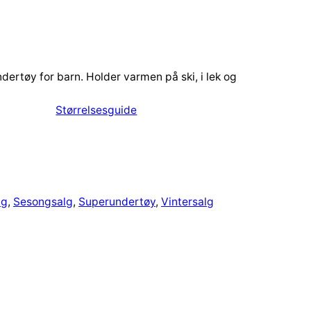
ertøy for barn. Holder varmen på ski, i lek og
Størrelsesguide
ng
, 
Sesongsalg
, 
Superundertøy
, 
Vintersalg