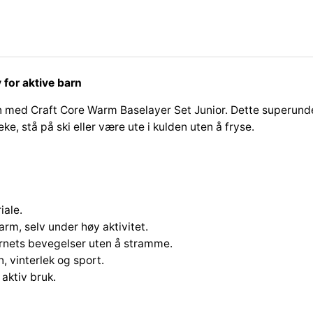
W
a
r
m
B
for aktive barn
a
s
ed Craft Core Warm Baselayer Set Junior. Dette superundertø
e
ke, stå på ski eller være ute i kulden uten å fryse.
l
a
y
e
r
iale.
S
rm, selv under høy aktivitet.
e
arnets bevegelser uten å stramme.
t
n, vinterlek og sport.
t
 aktiv bruk.
J
u