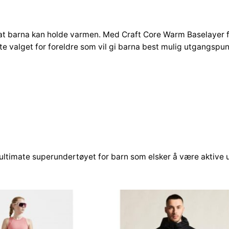
n
i
o
l at barna kan holde varmen. Med Craft Core Warm Baselayer 
r
ekte valget for foreldre som vil gi barna best mulig utgangspunk
R
o
n
s
a
a
n
t
a
l
 ultimate superundertøyet for barn som elsker å være aktive u
l