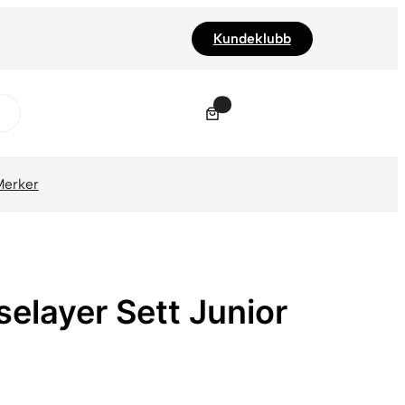
Kundeklubb
0
Merker
elayer Sett Junior