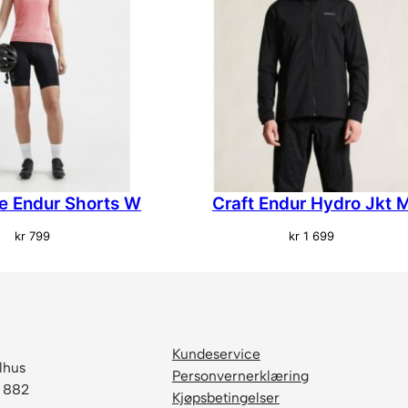
re Endur Shorts W
Craft Endur Hydro Jkt 
kr
799
kr
1 699
Kundeservice
lhus
Personvernerklæring
6 882
Kjøpsbetingelser