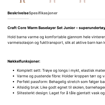
Beskrivelse
Spesifikasjoner
Craft Core Warm Baselayer Set Junior – superundertøy 
Hold barna varme og komfortable gjennom hele vinteren m
varmeisolasjon og fukttransport, slik at aktive barn kan le
Nøkkelfunksjoner:
Komplett sett: Trøye og longs i mykt, elastisk mater
Varme og pustende fibre: Holder kroppen tørr og va
Perfekt passform: Behagelig stretch som følger b
Allsidig bruk: Like godt egnet til skolen, barnehage
Slitesterkt design: Laget for å tåle gjentatt vask og