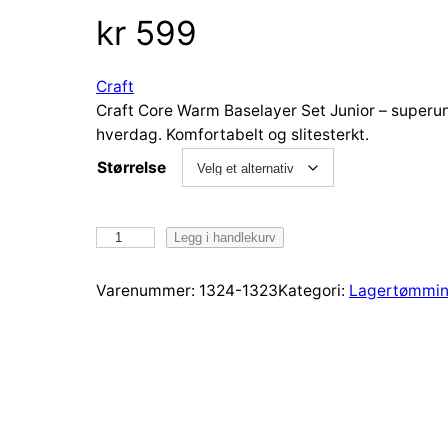
kr
599
Craft
Craft Core Warm Baselayer Set Junior – superund
hverdag. Komfortabelt og slitesterkt.
Størrelse
C
Legg i handlekurv
r
a
Varenummer:
1324-1323
Kategori:
Lagertømmi
f
t
C
o
r
e