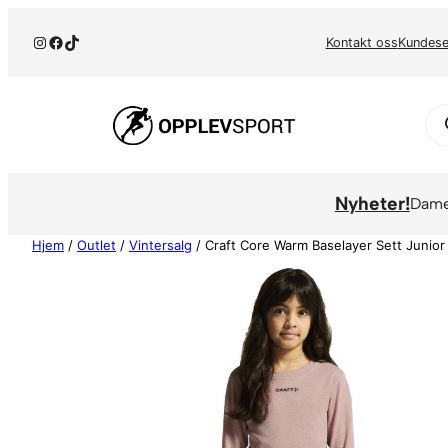
Hopp
Instagram
Facebook
TikTok
til
Kontakt oss
Kundese
innhold
Pr
se
Nyheter!
Dam
Hjem
/
Outlet
/
Vintersalg
/ Craft Core Warm Baselayer Sett Junior