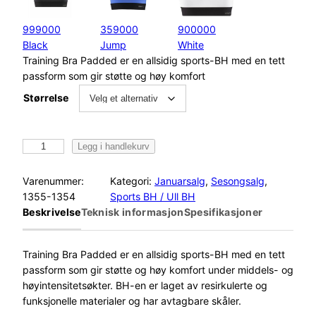
999000
359000
900000
Black
Jump
White
Training Bra Padded er en allsidig sports-BH med en tett
passform som gir støtte og høy komfort
Størrelse
C
Legg i handlekurv
r
a
Varenummer:
Kategori:
Januarsalg
, 
Sesongsalg
, 
f
1355-1354
Sports BH / Ull BH
t
Beskrivelse
Teknisk informasjon
Spesifikasjoner
T
r
a
Training Bra Padded
er en allsidig sports-BH med en tett
i
passform som gir støtte og høy komfort under middels- og
n
høyintensitetsøkter. BH-en er laget av resirkulerte og
i
funksjonelle materialer og har avtagbare skåler.