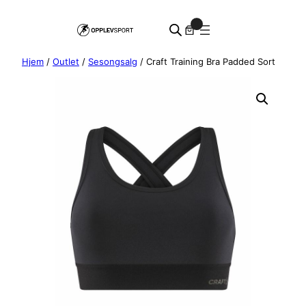
Hopp
0
til
innhold
Hjem
/
Outlet
/
Sesongsalg
/ Craft Training Bra Padded Sort