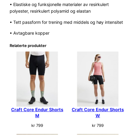
n
• Elastiske og funksjonelle materialer av resirkulert
g
polyester, resirkulert polyamid og elastan
B
r
• Tett passform for trening med middels og høy intensitet
a
• Avtagbare kopper
P
a
Relaterte produkter
d
d
e
d
S
o
r
t
a
n
Craft Core Endur Shorts
Craft Core Endur Shorts
t
M
W
a
kr
799
kr
799
l
l