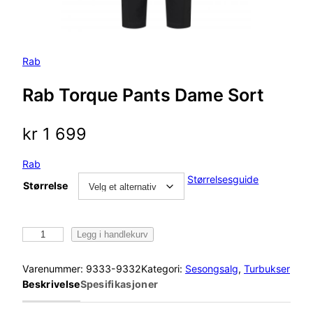
Rab
Rab Torque Pants Dame Sort
kr
1 699
Rab
Størrelsesguide
Størrelse
R
Legg i handlekurv
a
b
Varenummer:
9333-9332
Kategori:
Sesongsalg
, 
Turbukser
T
Beskrivelse
Spesifikasjoner
o
r