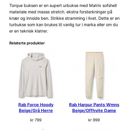
q
Torque buksen er en supert urbukse med Matrix sofshell
u
materiale med masse stretch. ekstra forsterkninger på
e
knær og innside ben. Strikke stramming i livet. Dette er en
P
turbukse som kan brukes til vanlig tur i marka eller om du
a
er en teknisk klatrer.
n
Relaterte produkter
t
s
D
a
m
e
S
o
r
t
Rab Force Hoody
Rab Harpur Pants Wmns
a
Beige/Grå Herre
Beige/Offhvite Dame
n
kr
799
kr
999
t
a