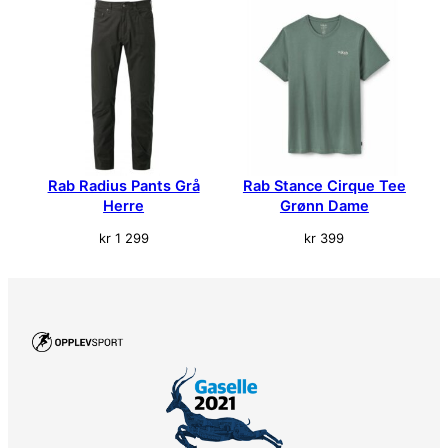
l
l
Rab Radius Pants Grå
Rab Stance Cirque Tee
Herre
Grønn Dame
kr
1 299
kr
399