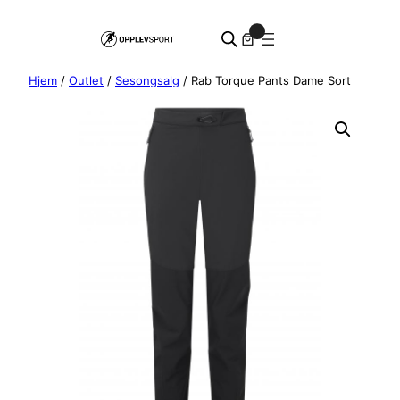
Hopp
0
til
innhold
Hjem
/
Outlet
/
Sesongsalg
/ Rab Torque Pants Dame Sort