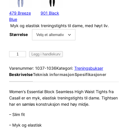
479 Breeze
901 Black
Blue
Myk og elastisk treningstights til dame, med høyt liv.
Størrelse
C
Legg i handlekurv
a
s
Varenummer:
1037-1036
Kategori:
Treningsbukser
a
Beskrivelse
Teknisk informasjon
Spesifikasjoner
l
l
E
Women's Essential Block Seamless High Waist Tights fra
s
Casall er en myk, elastisk treningstights til dame. Tightsen
s
har en sømløs konstruksjon med høy midje.
e
– Slim fit
n
t
– Myk og elastisk