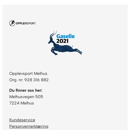
a
i
s
t
T
i
g
h
t
s
D
Opplevsport Melhus
a
Org. nr: 928 316 882
m
e
Du finner oss her:
s
Melhusvegen 505
o
7224 Melhus
r
t
Kundeservice
a
Personvernerklæring
n