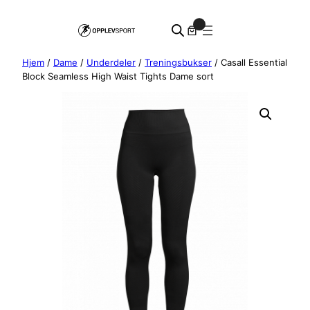
Hopp
0
til
innhold
Hjem
/
Dame
/
Underdeler
/
Treningsbukser
/ Casall Essential
Block Seamless High Waist Tights Dame sort