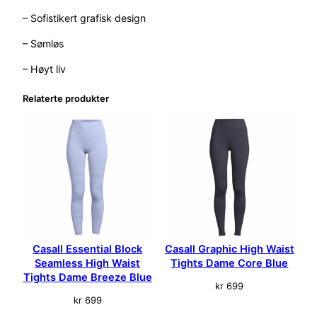
i
– Sofistikert grafisk design
a
l
– Sømløs
B
l
– Høyt liv
o
c
Relaterte produkter
k
S
e
a
m
l
e
s
s
Casall Essential Block
Casall Graphic High Waist
H
Seamless High Waist
Tights Dame Core Blue
i
Tights Dame Breeze Blue
g
kr
699
h
kr
699
W