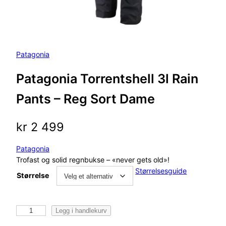
Patagonia
Patagonia Torrentshell 3l Rain
Pants – Reg Sort Dame
kr
2 499
Patagonia
Trofast og solid regnbukse – «never gets old»!
Størrelsesguide
Størrelse
P
Legg i handlekurv
a