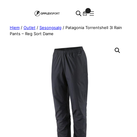
Hopp
0
til
innhold
Hjem
/
Outlet
/
Sesongsalg
/ Patagonia Torrentshell 3l Rain
Pants – Reg Sort Dame