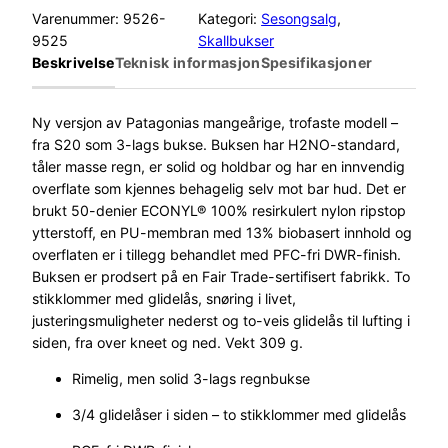
t
Varenummer:
9526-
Kategori:
Sesongsalg
, 
a
9525
Skallbukser
g
Beskrivelse
Teknisk informasjon
Spesifikasjoner
o
n
i
Ny versjon av Patagonias mangeårige, trofaste modell –
a
fra S20 som 3-lags bukse. Buksen har H2NO-standard,
T
tåler masse regn, er solid og holdbar og har en innvendig
o
overflate som kjennes behagelig selv mot bar hud. Det er
r
brukt 50-denier ECONYL® 100% resirkulert nylon ripstop
r
ytterstoff, en PU-membran med 13% biobasert innhold og
e
overflaten er i tillegg behandlet med PFC-fri DWR-finish.
n
Buksen er prodsert på en Fair Trade-sertifisert fabrikk. To
t
stikklommer med glidelås, snøring i livet,
s
justeringsmuligheter nederst og to-veis glidelås til lufting i
h
siden, fra over kneet og ned. Vekt 309 g.
e
Rimelig, men solid 3-lags regnbukse
l
l
3/4 glidelåser i siden – to stikklommer med glidelås
3