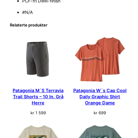
PCF-fri DWR-finish
l
R
#N/A
a
i
Relaterte produkter
n
P
a
n
t
s
–
R
e
g
Patagonia M´S Terravia
Patagonia W´s Cap Cool
S
Trail Shorts – 10 In. Grå
Daily Graphic Shirt
Herre
Orange Dame
o
r
kr
1 599
kr
699
t
D
a
m