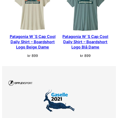
e
a
n
t
a
l
Patagonia W´S Cap Cool
Patagonia W´S Cap Cool
l
Daily Shirt – Boardshort
Daily Shirt – Boardshort
Logo Beige Dame
Logo Blå Dame
kr
899
kr
899