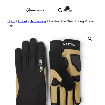
Hopp
0
til
innhold
Hjem
/
Outlet
/
Januarsalg
/ Hestra Bike Guard Long Voksen
Sort