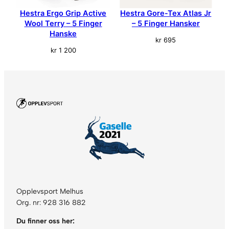
Hestra Ergo Grip Active
Hestra Gore-Tex Atlas Jr
Wool Terry – 5 Finger
– 5 Finger Hansker
Hanske
kr
695
kr
1 200
Opplevsport Melhus
Org. nr: 928 316 882
Du finner oss her: