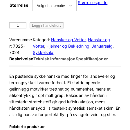
Størrelsesguide
Størrelse
H
Legg i handlekurv
e
s
Varenumme
Kategori:
Hansker og Votter
, 
Hansker og
t
r:
7025-
Votter
, 
Hjelmer og Bekledning
, 
Januarsalg
, 
r
7024
Sykkelsalg
a
Beskrivelse
Teknisk informasjon
Spesifikasjoner
B
i
k
En pustende sykkelhanske med finger for landeveier og
e
terrengsykkel i varme forhold. Et støtdempende
G
gelinnlegg motvirker tretthet og nummenhet, mens et
u
silikontrykk gir optimalt grep. Baksiden av hånden i
a
slitesterkt stretchstoff gir god luftsirkulasjon, mens
r
håndflaten er sydd i slitesterkt syntetisk semsket skinn. En
d
allsidig hanske for perfekt flyt på svingete veier og stier.
L
Relaterte produkter
o