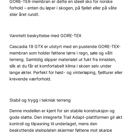
GORE-TEX-membran er dette en ideell sko for norske
1
forhold – enten du løper i skogen, på fjellet eller på våte
9
stier året rundt.
G
t
x
Vanntett beskyttelse med GORE-TEX
S
o
Cascadia 19 GTX er utstyrt med en pustende GORE-TEX-
r
membran som holder føttene tørre i regn, søle og vått
t
terreng. Samtidig slipper materialet ut fukt fra innsiden,
/
slik at du får et komfortabelt klima i skoen selv under
T
lange økter. Perfekt for høst- og vinterløping, fjellturer eller
u
krevende værforhold.
r
k
i
Stabil og trygg i teknisk terreng
s
D
Denne modellen er kjent for sin stabile konstruksjon og
a
gode støtte. Den integrerte Trail Adapt-plattformen gir økt
m
kontroll og tilpasning til underlaget, mens den
e
beskyttende steinplaten skjermer føttene mot skarpe