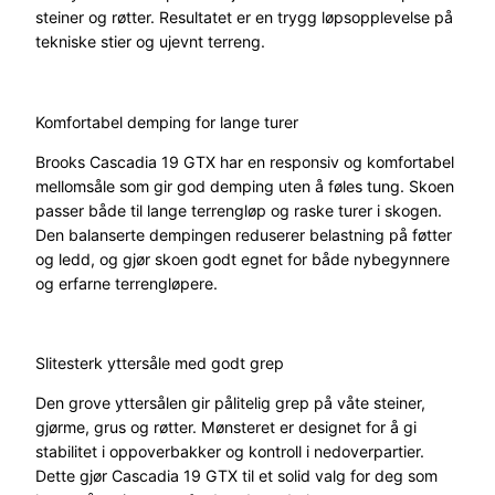
a
steiner og røtter. Resultatet er en trygg løpsopplevelse på
n
tekniske stier og ujevnt terreng.
t
a
l
Komfortabel demping for lange turer
l
Brooks Cascadia 19 GTX har en responsiv og komfortabel
mellomsåle som gir god demping uten å føles tung. Skoen
passer både til lange terrengløp og raske turer i skogen.
Den balanserte dempingen reduserer belastning på føtter
og ledd, og gjør skoen godt egnet for både nybegynnere
og erfarne terrengløpere.
Slitesterk yttersåle med godt grep
Den grove yttersålen gir pålitelig grep på våte steiner,
gjørme, grus og røtter. Mønsteret er designet for å gi
stabilitet i oppoverbakker og kontroll i nedoverpartier.
Dette gjør Cascadia 19 GTX til et solid valg for deg som