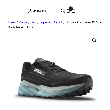
Hopp
0
til
innhold
Hjem
/
Dame
/
Sko
/
Løpesko Asfalt
/ Brooks Cascadia 19 Gtx
Sort/Turkis Dame