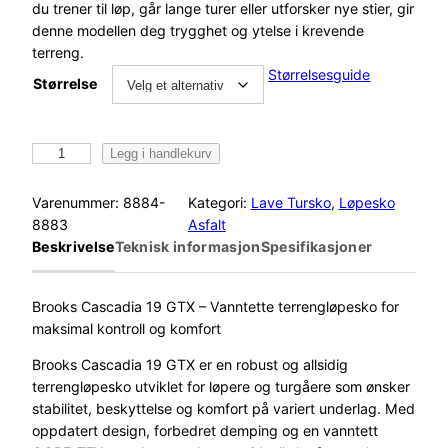
du trener til løp, går lange turer eller utforsker nye stier, gir
denne modellen deg trygghet og ytelse i krevende
terreng.
Størrelsesguide
Størrelse
B
Legg i handlekurv
r
o
Varenummer:
8884-
Kategori:
Lave Tursko
, 
Løpesko
o
8883
Asfalt
k
Beskrivelse
Teknisk informasjon
Spesifikasjoner
s
C
a
Brooks Cascadia 19 GTX – Vanntette terrengløpesko for
s
maksimal kontroll og komfort
c
Brooks Cascadia 19 GTX er en robust og allsidig
a
terrengløpesko utviklet for løpere og turgåere som ønsker
d
stabilitet, beskyttelse og komfort på variert underlag. Med
i
oppdatert design, forbedret demping og en vanntett
a